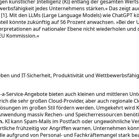
n künstlicher Intelligenz (KI) entlang der gesamten Werts
erbsfähigkeit jedes Unternehmens stärken.« Das zeigt auch
nn [1]. Mit den LLMs (Large Language Models) wie ChatGPT k
 Anteil könnte zukünftig auf 56 Prozent anwachsen. »Bei de
nterpretationen auf nationaler Ebene nicht wiederholen un
 EU Kommission.«
eben und IT-Sicherheit, Produktivität und Wettbewerbsfähig
-a-Service-Angebote bieten auch kleinen und mittleren Un
rich die sehr großen Cloud-Provider, aber auch regionale 
Lösungen im großen Stil fördern werden. Umgekehrt wird KI
 Anwendung massiv Rechen- und Speicherressourcen benöt
n.
KI kann Spam-Mails im Postfach oder ungewöhnliche Verh
ortliche frühzeitig vor Angriffen warnen. Unternehmen kö
, die aufgrund von Personal- und Fachkräftemangel stark b