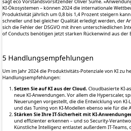
sagt eco Vorstandsvorsitzender Oliver Süme. »Anwendunge
KI-Ökosystemen – können 2024 die internationale Wettbew
Produktivität jährlich um 0,8 bis 1,4 Prozent steigern ka
schneller und bei gleicher Qualität erledigt werden, der
sich die Fehler der DSGVO mit ihren unterschiedlichen I
of Conducts benötigen jetzt starken Rückenwind aus der
5 Handlungsempfehlungen
Um im Jahr 2024 die Produktivitäts-Potenziale von KI zu h
Handlungsempfehlungen:
Setzen Sie auf KI aus der Cloud.
Cloudbasierte KI-as
neue KI-Anwendungen. Vor allem die Hyperscaler, sp
Neuerungen vorgestellt, die die Entwicklung von KI-
und das Tuning von KI-Modellen ebenso wie für die
Stärken Sie Ihre IT-Sicherheit mit KI-Anwendunge
und effizienter erkennen – und so Security-Verantw
Künstliche Intelligenz entlastet außerdem IT-Teams