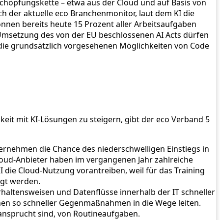
chöpfungskette – etwa aus der Cloud und auf Basis von
 der aktuelle eco Branchenmonitor, laut dem KI die
önnen bereits heute 15 Prozent aller Arbeitsaufgaben
r Umsetzung des von der EU beschlossenen AI Acts dürfen
d die grundsätzlich vorgesehenen Möglichkeiten von Code
keit mit KI-Lösungen zu steigern, gibt der eco Verband 5
ternehmen die Chance des niederschwelligen Einstiegs in
Cloud-Anbieter haben im vergangenen Jahr zahlreiche
 die Cloud-Nutzung vorantreiben, weil für das Training
igt werden.
altensweisen und Datenflüsse innerhalb der IT schneller
nnen so schneller Gegenmaßnahmen in die Wege leiten.
eansprucht sind, von Routineaufgaben.