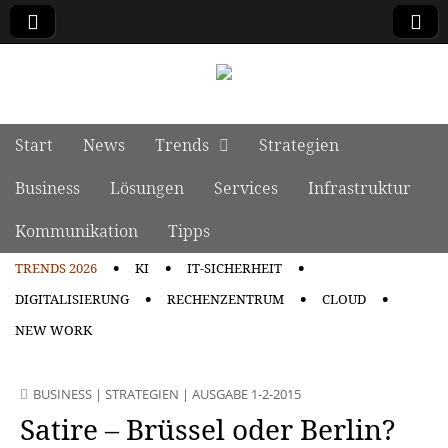
manage it
Skip to content
Start
News
Trends
Strategien
Main menu
Business
Lösungen
Services
Infrastruktur
Kommunikation
Tipps
TRENDS 2026
KI
IT-SICHERHEIT
Sub menu
DIGITALISIERUNG
RECHENZENTRUM
CLOUD
NEW WORK
BUSINESS
|
STRATEGIEN
|
AUSGABE 1-2-2015
Satire – Brüssel oder Berlin?