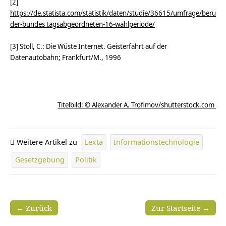
[2]
https://de.statista.com/statistik/daten/studie/36615/umfrage/berufe-
der-bundes tagsabgeordneten-16-wahlperiode/
[3] Stoll, C.: Die Wüste Internet. Geisterfahrt auf der
Datenautobahn; Frankfurt/M., 1996
Titelbild: © Alexander A. Trofimov/shutterstock.com
Weitere Artikel zu
Lexta
Informationstechnologie
Gesetzgebung
Politik
← Zurück
Zur Startseite →