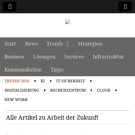
manage it
Skip to content
Start
News
Trends
Strategien
Main menu
Business
Lösungen
Services
Infrastruktur
Kommunikation
Tipps
TRENDS 2026
KI
IT-SICHERHEIT
Sub menu
DIGITALISIERUNG
RECHENZENTRUM
CLOUD
NEW WORK
Alle Artikel zu Arbeit der Zukunft