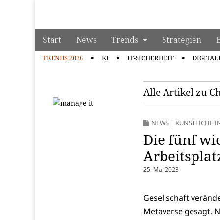
manage it
Skip to content
Start
News
Trends
Strategien
Main menu
TRENDS 2026
KI
IT-SICHERHEIT
DIGITAL
Sub menu
Alle Artikel zu
NEWS
|
KÜNSTLICHE I
Die fünf w
Arbeitsplat
25. Mai 2023
Gesellschaft veränd
Metaverse gesagt. N