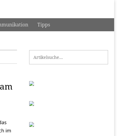
munikation
Tipps
Search for:
 am
das
ch im