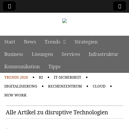
manage it
Skip to content
Start
News
Trends
Strategien
Main menu
Business
Lösungen
Services
Infrastruktur
Kommunikation
Tipps
TRENDS 2026
KI
IT-SICHERHEIT
Sub menu
DIGITALISIERUNG
RECHENZENTRUM
CLOUD
NEW WORK
Alle Artikel zu disruptive Technologien