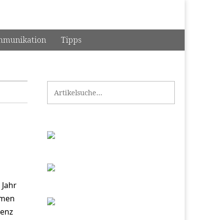
munikation
Tipps
Search for:
 Jahr
hmen
genz