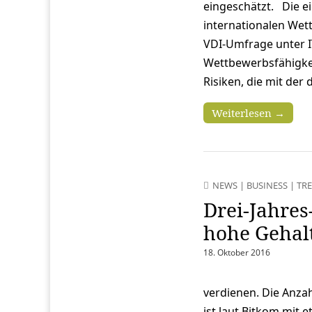
eingeschätzt. Die e
internationalen Wett
VDI-Umfrage unter I
Wettbewerbsfähigkei
Risiken, die mit de
Weiterlesen →
NEWS
|
BUSINESS
|
TR
Drei-Jahres
hohe Gehal
18. Oktober 2016
verdienen. Die Anzah
ist laut Bitkom mit 