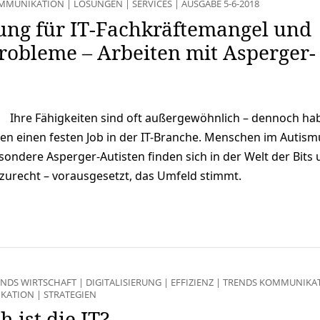
MMUNIKATION
|
LÖSUNGEN
|
SERVICES
|
AUSGABE 5-6-2018
ung für IT-Fachkräftemangel und
robleme – Arbeiten mit Asperger-
Ihre Fähigkeiten sind oft außergewöhnlich – dennoch ha
en einen festen Job in der IT-Branche. Menschen im Autism
ondere Asperger-Autisten finden sich in der Welt der Bits
zurecht – vorausgesetzt, das Umfeld stimmt.
ENDS WIRTSCHAFT
|
DIGITALISIERUNG
|
EFFIZIENZ
|
TRENDS KOMMUNIKA
KATION
|
STRATEGIEN
 ist die IT?