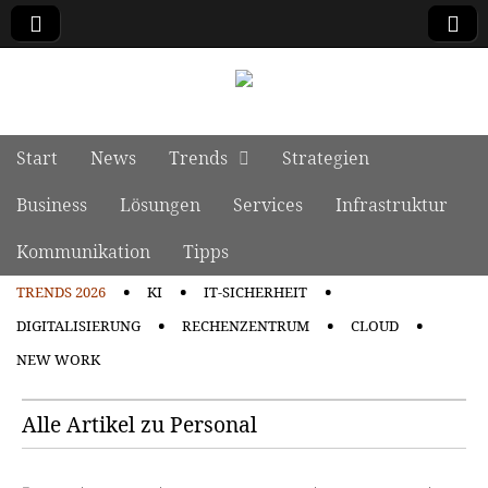
manage it
Skip to content
Start
News
Trends
Strategien
Main menu
Business
Lösungen
Services
Infrastruktur
Kommunikation
Tipps
TRENDS 2026
KI
IT-SICHERHEIT
Sub menu
DIGITALISIERUNG
RECHENZENTRUM
CLOUD
NEW WORK
Alle Artikel zu Personal