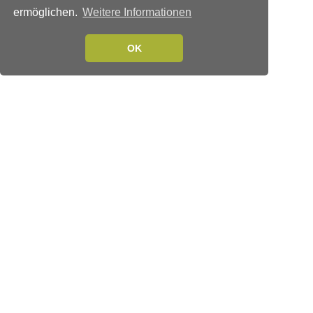
ermöglichen.
Weitere Informationen
OK
Verlags-Service
Impressum
Datenschutzerklärung
Mediaservice/Mediadaten
Leserservice/Abonnements
Mediaservice-Login
Ihr ePaper-Abonnement
Folgen Sie uns