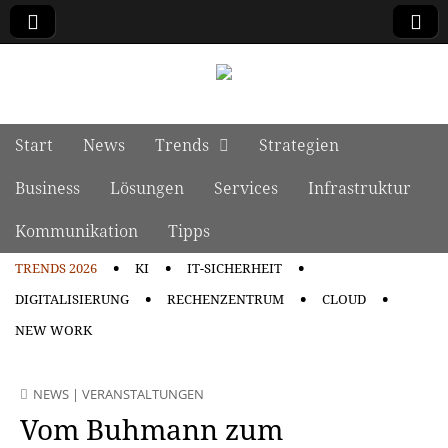
manage it
Skip to content
Start
News
Trends
Strategien
Main menu
Business
Lösungen
Services
Infrastruktur
Kommunikation
Tipps
TRENDS 2026
KI
IT-SICHERHEIT
Sub menu
DIGITALISIERUNG
RECHENZENTRUM
CLOUD
NEW WORK
NEWS
|
VERANSTALTUNGEN
Vom Buhmann zum