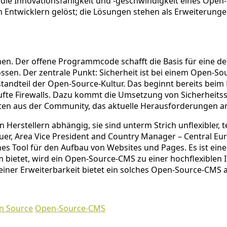
 die Innovationsfähigkeit und -geschwindigkeit eines Ope
 Entwicklern gelöst; die Lösungen stehen als Erweiterung
 Der offene Programmcode schafft die Basis für eine deut
ssen. Der zentrale Punkt: Sicherheit ist bei einem Open-S
estandteil der Open-Source-Kultur. Das beginnt bereits bei
ufte Firewalls. Dazu kommt die Umsetzung von Sicherheits
isten aus der Community, das aktuelle Herausforderungen a
rstellern abhängig, sie sind unterm Strich unflexibler, te
euer, Area Vice President and Country Manager – Central E
es Tool für den Aufbau von Websites und Pages. Es ist eine
rm bietet, wird ein Open-Source-CMS zu einer hochflexiblen
iner Erweiterbarkeit bietet ein solches Open-Source-CMS al
n Source
Open-Source-CMS