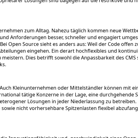
oprietärer Lösungen sind dagegen auf die restriktive und 
rnehmen zum Alltag. Nahezu täglich kommen neue Wettbe
nd Anforderungen besser, schneller und engagiert umgeset
Bei Open Source sieht es anders aus: Weil der Code offen 
teilungen eingehen. Ein derart hochflexibles und kontinuie
eistern. Dies betrifft sowohl die Anpassbarkeit des CMS s
ks.
 Auch Kleinunternehmen oder Mittelständler können mit ei
ernational tätige Konzerne in der Lage, eine durchgehende S
l heterogener Lösungen in jeder Niederlassung zu betreiben
 sowie nicht vorhersehbare Spitzenlasten flexibel abzufange