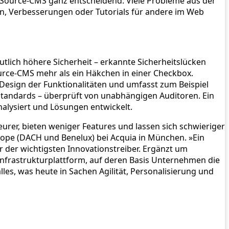
n-Source-CMS ganz entscheidend. Viele Probleme aus der
en, Verbesserungen oder Tutorials für andere im Web
lich höhere Sicherheit – erkannte Sicherheitslücken
ource-CMS mehr als ein Häkchen in einer Checkbox.
m Design der Funktionalitäten und umfasst zum Beispiel
standards – überprüft von unabhängigen Auditoren. Ein
nalysiert und Lösungen entwickelt.
urer, bieten weniger Features und lassen sich schwieriger
urope (DACH und Benelux) bei Acquia in München. »Ein
r der wichtigsten Innovationstreiber. Ergänzt um
 Infrastrukturplattform, auf deren Basis Unternehmen die
les, was heute in Sachen Agilität, Personalisierung und