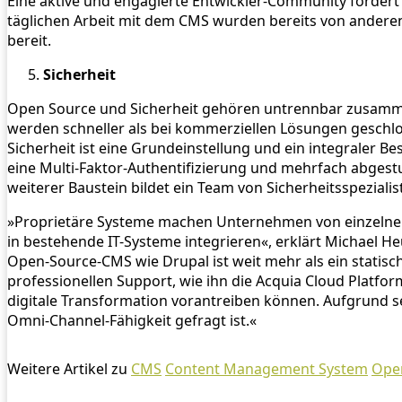
Eine aktive und engagierte Entwickler-Community fördert
täglichen Arbeit mit dem CMS wurden bereits von anderen
bereit.
Sicherheit
Open Source und Sicherheit gehören untrennbar zusammen.
werden schneller als bei kommerziellen Lösungen geschlo
Sicherheit ist eine Grundeinstellung und ein integraler B
eine Multi-Faktor-Authentifizierung und mehrfach abgest
weiterer Baustein bildet ein Team von Sicherheitsspezial
»Proprietäre Systeme machen Unternehmen von einzelnen He
in bestehende IT-Systeme integrieren«, erklärt Michael H
Open-Source-CMS wie Drupal ist weit mehr als ein statisch
professionellen Support, wie ihn die Acquia Cloud Platfo
digitale Transformation vorantreiben können. Aufgrund se
Omni-Channel-Fähigkeit gefragt ist.«
Weitere Artikel zu
CMS
Content Management System
Ope