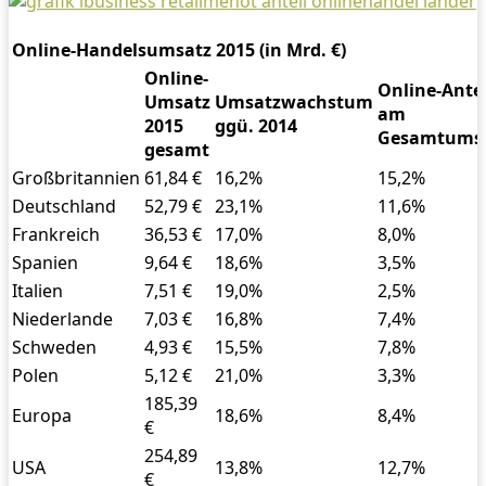
Online-Handelsumsatz 2015 (in Mrd. €)
Online-
Online-Antei
Umsatz
Umsatzwachstum
am
2015
ggü. 2014
Gesamtums
gesamt
Großbritannien
61,84 €
16,2%
15,2%
Deutschland
52,79 €
23,1%
11,6%
Frankreich
36,53 €
17,0%
8,0%
Spanien
9,64 €
18,6%
3,5%
Italien
7,51 €
19,0%
2,5%
Niederlande
7,03 €
16,8%
7,4%
Schweden
4,93 €
15,5%
7,8%
Polen
5,12 €
21,0%
3,3%
185,39
Europa
18,6%
8,4%
€
254,89
USA
13,8%
12,7%
€