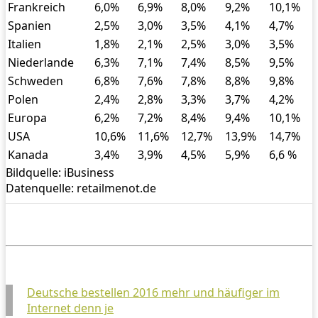
Frankreich
6,0%
6,9%
8,0%
9,2%
10,1%
Spanien
2,5%
3,0%
3,5%
4,1%
4,7%
Italien
1,8%
2,1%
2,5%
3,0%
3,5%
Niederlande
6,3%
7,1%
7,4%
8,5%
9,5%
Schweden
6,8%
7,6%
7,8%
8,8%
9,8%
Polen
2,4%
2,8%
3,3%
3,7%
4,2%
Europa
6,2%
7,2%
8,4%
9,4%
10,1%
USA
10,6%
11,6%
12,7%
13,9%
14,7%
Kanada
3,4%
3,9%
4,5%
5,9%
6,6 %
Bildquelle: iBusiness
Datenquelle: retailmenot.de
Deutsche bestellen 2016 mehr und häufiger im
Internet denn je