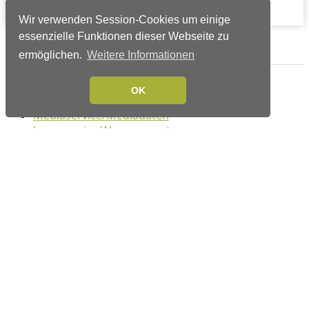
Wir verwenden Session-Cookies um einige
essenzielle Funktionen dieser Webseite zu
Verlags-Service
ermöglichen.
Weitere Informationen
Impressum
OK
Datenschutzerklärung
Mediaservice/Mediadaten
Leserservice/Abonnements
Mediaservice-Login
Ihr ePaper-Abonnement
Folgen Sie uns