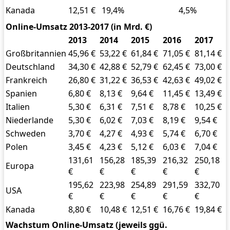
Kanada
12,51 €
19,4%
4,5%
Online-Umsatz 2013-2017 (in Mrd. €)
2013
2014
2015
2016
2017
Großbritannien
45,96 €
53,22 €
61,84 €
71,05 €
81,14 €
Deutschland
34,30 €
42,88 €
52,79 €
62,45 €
73,00 €
Frankreich
26,80 €
31,22 €
36,53 €
42,63 €
49,02 €
Spanien
6,80 €
8,13 €
9,64 €
11,45 €
13,49 €
Italien
5,30 €
6,31 €
7,51 €
8,78 €
10,25 €
Niederlande
5,30 €
6,02 €
7,03 €
8,19 €
9,54 €
Schweden
3,70 €
4,27 €
4,93 €
5,74 €
6,70 €
Polen
3,45 €
4,23 €
5,12 €
6,03 €
7,04 €
131,61
156,28
185,39
216,32
250,18
Europa
€
€
€
€
€
195,62
223,98
254,89
291,59
332,70
USA
€
€
€
€
€
Kanada
8,80 €
10,48 €
12,51 €
16,76 €
19,84 €
Wachstum Online-Umsatz (jeweils ggü.