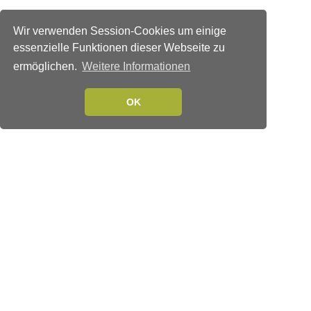
Wir verwenden Session-Cookies um einige
essenzielle Funktionen dieser Webseite zu
ermöglichen.
Weitere Informationen
OK
Verlags-Service
Impressum
Datenschutzerklärung
Mediaservice/Mediadaten
Leserservice/Abonnements
Mediaservice-Login
Ihr ePaper-Abonnement