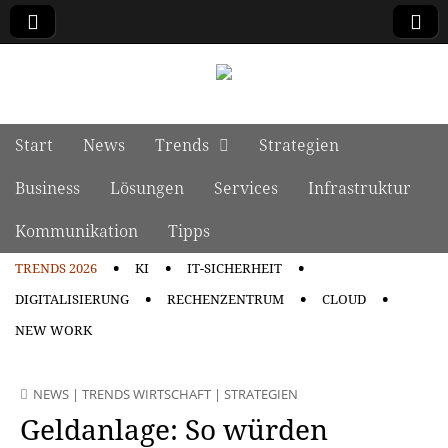
manage it
Skip to content
Start
News
Trends
Strategien
Main menu
Business
Lösungen
Services
Infrastruktur
Kommunikation
Tipps
TRENDS 2026
KI
IT-SICHERHEIT
Sub menu
DIGITALISIERUNG
RECHENZENTRUM
CLOUD
NEW WORK
NEWS
|
TRENDS WIRTSCHAFT
|
STRATEGIEN
Geldanlage: So würden