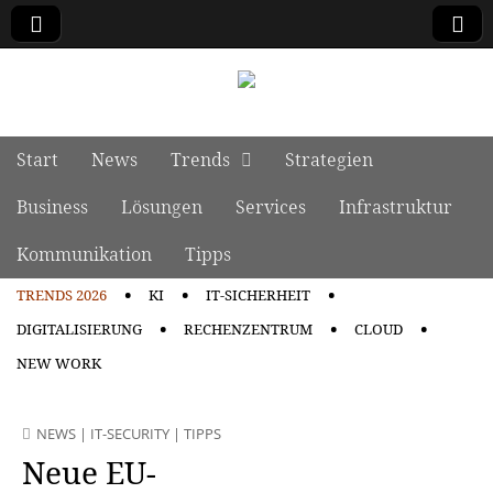
manage it
Skip to content
Start
News
Trends
Strategien
Main menu
Business
Lösungen
Services
Infrastruktur
Kommunikation
Tipps
TRENDS 2026
KI
IT-SICHERHEIT
Sub menu
DIGITALISIERUNG
RECHENZENTRUM
CLOUD
NEW WORK
NEWS
|
IT-SECURITY
|
TIPPS
Neue EU-