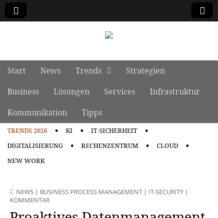
manage it
Skip to content
Start
News
Trends
Strategien
Main menu
Business
Lösungen
Services
Infrastruktur
Kommunikation
Tipps
TRENDS 2026
KI
IT-SICHERHEIT
Sub menu
DIGITALISIERUNG
RECHENZENTRUM
CLOUD
NEW WORK
NEWS
|
BUSINESS PROCESS MANAGEMENT
|
IT-SECURITY
|
KOMMENTAR
Proaktives Datenmanagement