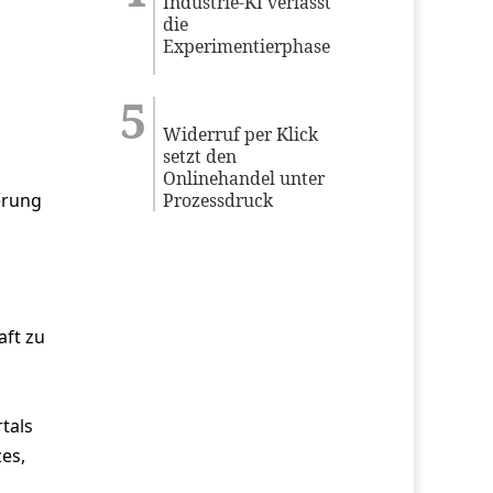
Industrie-KI verlässt
die
Experimentierphase
Widerruf per Klick
setzt den
Onlinehandel unter
erung
Prozessdruck
aft zu
tals
es,