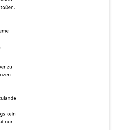
stoßen,
teme
,
wer zu
enzen
rzulande
ngs kein
at nur