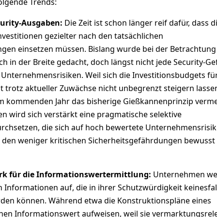
olgende Trends:
curity-Ausgaben:
Die Zeit ist schon länger reif dafür, dass d
vestitionen gezielter nach den tatsächlichen
gen einsetzen müssen. Bislang wurde bei der Betrachtung
ch in der Breite gedacht, doch längst nicht jede Security-Ge
 Unternehmensrisiken. Weil sich die Investitionsbudgets für
it trotz aktueller Zuwächse nicht unbegrenzt steigern lasse
im kommenden Jahr das bisherige Gießkannenprinzip verm
n wird sich verstärkt eine pragmatische selektive
durchsetzen, die sich auf hoch bewertete Unternehmensrisi
i den weniger kritischen Sicherheitsgefährdungen bewusst
 für die Informationswertermittlung:
Unternehmen we
n Informationen auf, die in ihrer Schutzwürdigkeit keinesfal
rden können. Während etwa die Konstruktionspläne eines
ohen Informationswert aufweisen, weil sie vermarktungsrel