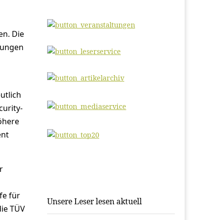
en. Die
rungen
utlich
curity-
öhere
ent
r
fe für
Unsere Leser lesen aktuell
die TÜV