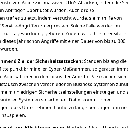
enste von Apple Ziel massiver DDoS-Attacken, indem die Se
an Abfragen überflutet wurden. Auch große
 traf es zuletzt, indem versucht wurde, sie mithilfe von
f Service-Angriffen zu erpressen. Solche Fälle werden im
 zur Tagesordnung gehören. Zudem wird ihre Intensität st
ieses Jahr schon Angriffe mit einer Dauer von bis zu 300
t wurden.
hmend Ziel der Sicherheitsattacken:
Standen bislang die 
Mittelpunkt krimineller Cyber-Maßnahmen, so geraten imm
e Applikationen in den Fokus der Angriffe. Sie machen sich 
ustausch zwischen verschiedenen Business-Systemen zunut
me mit niedrigen Sicherheitseinstellungen einsteigen und 
vanteren Systemen vorarbeiten. Dabei kommt ihnen
egen, dass Unternehmen häufig zu lange benötigen, um ne
inzuspielen.
ng wird zum Pflichtprogramm:
Nachdem Cloud-Dienste im 