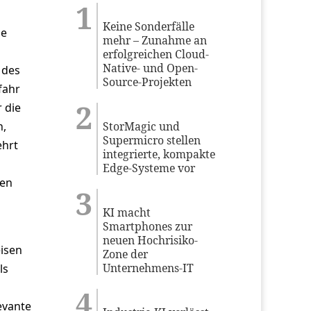
Keine Sonderfälle
ie
mehr – Zunahme an
erfolgreichen Cloud-
Native- und Open-
 des
Source-Projekten
fahr
 die
n,
StorMagic und
Supermicro stellen
ehrt
integrierte, kompakte
Edge-Systeme vor
ken
KI macht
Smartphones zur
neuen Hochrisiko-
isen
Zone der
Unternehmens-IT
ls
evante