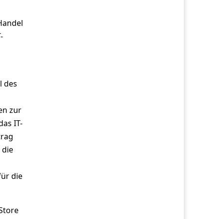
Handel
-
l des
en zur
as IT-
trag
 die
für die
Store