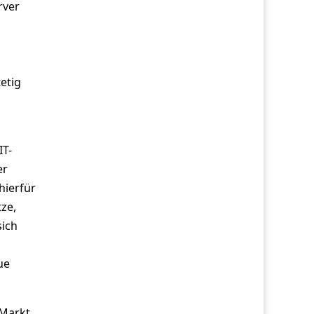
rver
etig
IT-
er
hierfür
ze,
sich
ue
Markt