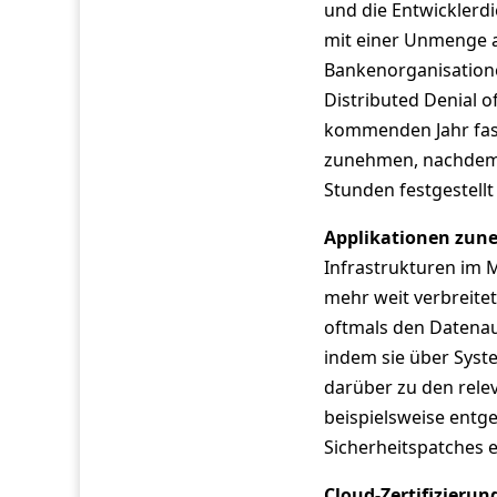
und die Entwicklerdi
mit einer Unmenge 
Bankenorganisationen
Distributed Denial o
kommenden Jahr fast
zunehmen, nachdem d
Stunden festgestell
Applikationen zune
Infrastrukturen im 
mehr weit verbreitet
oftmals den Datena
indem sie über Syste
darüber zu den rele
beispielsweise entg
Sicherheitspatches e
Cloud-Zertifizieru