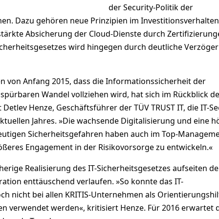
der Security-Politik der
. Dazu gehören neue Prinzipien im Investitionsverhalten
tärkte Absicherung der Cloud-Dienste durch Zertifizierung
cherheitsgesetzes wird hingegen durch deutliche Verzöge
 von Anfang 2015, dass die Informationssicherheit der
pürbaren Wandel vollziehen wird, hat sich im Rückblick de
t Detlev Henze, Geschäftsführer der TÜV TRUST IT, die IT-Se
ktuellen Jahres. »Die wachsende Digitalisierung und eine h
e heutigen Sicherheitsgefahren haben auch im Top-Managem
rößeres Engagement in der Risikovorsorge zu entwickeln.«
isherige Realisierung des IT-Sicherheitsgesetzes aufseiten de
ration enttäuschend verlaufen. »So konnte das IT-
ch nicht bei allen KRITIS-Unternehmen als Orientierungshil
ien verwendet werden«, kritisiert Henze. Für 2016 erwartet 