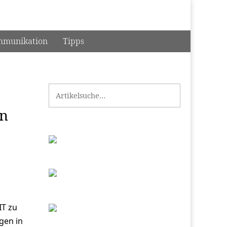
munikation
Tipps
Search for:
en
IT zu
gen in