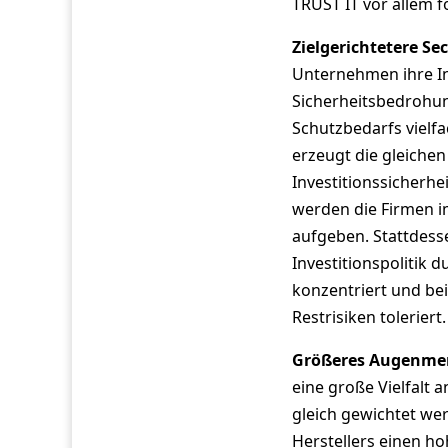
TRUST IT vor allem f
Zielgerichtetere Se
Unternehmen ihre In
Sicherheitsbedrohun
Schutzbedarfs vielfa
erzeugt die gleichen
Investitionssicherhe
werden die Firmen 
aufgeben. Stattdesse
Investitionspolitik 
konzentriert und be
Restrisiken toleriert.
Größeres Augenmerk
eine große Vielfalt a
gleich gewichtet we
Herstellers einen h