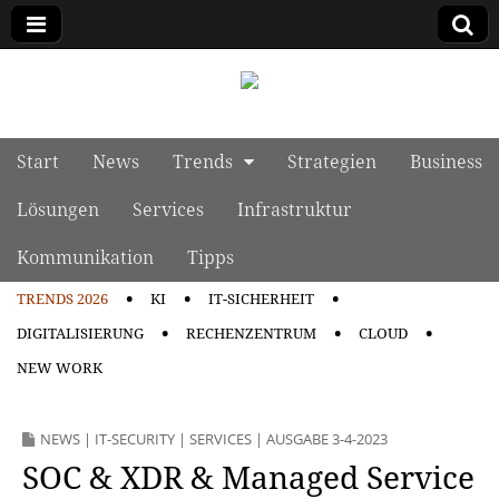
manage it
Skip to content
Start
News
Trends
Strategien
Business
Main menu
Lösungen
Services
Infrastruktur
Kommunikation
Tipps
TRENDS 2026
KI
IT-SICHERHEIT
Sub menu
DIGITALISIERUNG
RECHENZENTRUM
CLOUD
NEW WORK
NEWS
|
IT-SECURITY
|
SERVICES
|
AUSGABE 3-4-2023
SOC & XDR & Managed Service