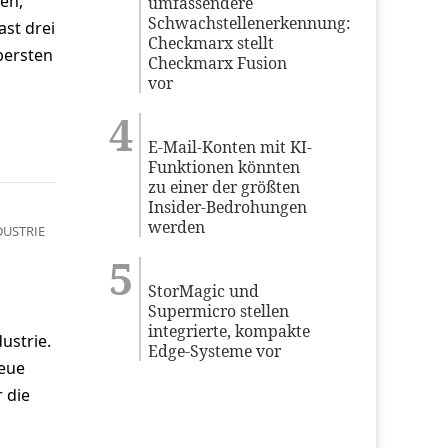
en,
umfassendere
Schwachstellenerkennung:
ast drei
Checkmarx stellt
bersten
Checkmarx Fusion
vor
E-Mail-Konten mit KI-
Funktionen könnten
zu einer der größten
Insider-Bedrohungen
werden
DUSTRIE
StorMagic und
Supermicro stellen
integrierte, kompakte
ustrie.
Edge-Systeme vor
Neue
 die