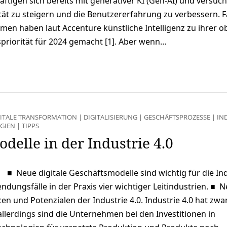
tigen sich bereits mit generativer KI (Gen-AI) und versuch
tät zu steigern und die Benutzererfahrung zu verbessern. F
men haben laut Accenture künstliche Intelligenz zu ihrer o
nspriorität für 2024 gemacht [1]. Aber wenn…
GITALE TRANSFORMATION
|
DIGITALISIERUNG
|
GESCHÄFTSPROZESSE
|
IN
EGIEN
|
TIPPS
delle in der Industrie 4.0
■ Neue digitale Geschäftsmodelle sind wichtig für die Ind
dungsfälle in der Praxis vier wichtiger Leitindustrien. ■ 
en und Potenzialen der Industrie 4.0. Industrie 4.0 hat zwar
 allerdings sind die Unternehmen bei den Investitionen in