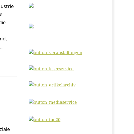
ustrie
te
die
nd,
r…
ziale