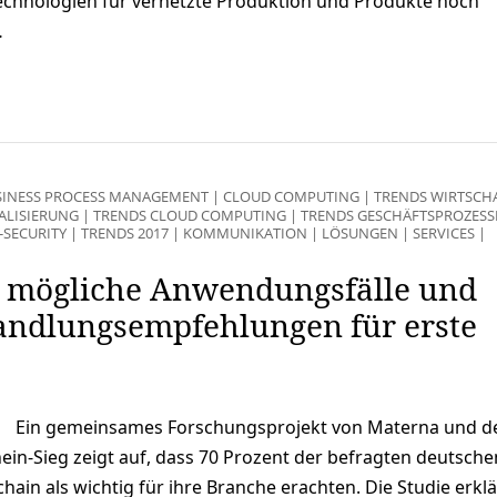
 Technologien für vernetzte Produktion und Produkte noch
…
SINESS PROCESS MANAGEMENT
|
CLOUD COMPUTING
|
TRENDS WIRTSCH
TALISIERUNG
|
TRENDS CLOUD COMPUTING
|
TRENDS GESCHÄFTSPROZESS
T-SECURITY
|
TRENDS 2017
|
KOMMUNIKATION
|
LÖSUNGEN
|
SERVICES
|
: mögliche Anwendungsfälle und
andlungsempfehlungen für erste
Ein gemeinsames Forschungsprojekt von Materna und d
in-Sieg zeigt auf, dass 70 Prozent der befragten deutsche
in als wichtig für ihre Branche erachten. Die Studie erklä