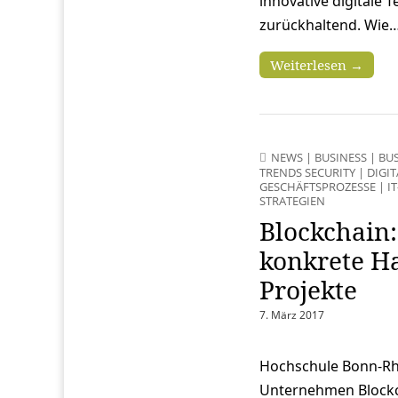
innovative digitale
zurückhaltend. Wie
Weiterlesen →
NEWS
|
BUSINESS
|
BU
TRENDS SECURITY
|
DIGI
GESCHÄFTSPROZESSE
|
I
STRATEGIEN
Blockchain
konkrete H
Projekte
7. März 2017
Hochschule Bonn-Rhe
Unternehmen Blockcha