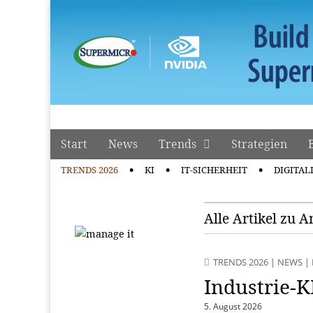
manage it
Skip to content
Start
News
Trends
Strategien
Main menu
TRENDS 2026
KI
IT-SICHERHEIT
DIGITAL
Sub menu
Alle Artikel zu 
TRENDS 2026
|
NEWS
|
Industrie-K
5. August 2026