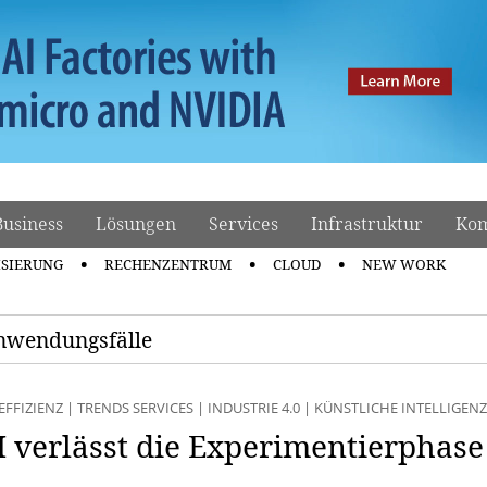
Business
Lösungen
Services
Infrastruktur
Kom
ISIERUNG
RECHENZENTRUM
CLOUD
NEW WORK
Anwendungsfälle
EFFIZIENZ
|
TRENDS SERVICES
|
INDUSTRIE 4.0
|
KÜNSTLICHE INTELLIGENZ
I verlässt die Experimentierphase