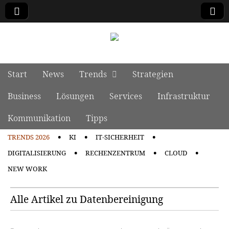
manage it
Skip to content
Start
News
Trends
Strategien
Main menu
Business
Lösungen
Services
Infrastruktur
Kommunikation
Tipps
TRENDS 2026
KI
IT-SICHERHEIT
Sub menu
DIGITALISIERUNG
RECHENZENTRUM
CLOUD
NEW WORK
Alle Artikel zu Datenbereinigung