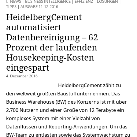
NEWS
|
BUSINESS INTELLIGENCE
|
EFFIZIENZ
|
LÖSUNGEN
|
TIPPS
|
AUSGABE 11-12-2016
HeidelbergCement
automatisiert
Datenbereinigung – 62
Prozent der laufenden
Housekeeping-Kosten
eingespart
4. Dezember 2016
HeidelbergCement zählt zu
den weltweit größten Baustoffunternehmen. Das
Business Warehouse (BW) des Konzerns ist mit über
2.700 Nutzern und einer Größe von 12 Terabyte ein
komplexes System mit einer Vielzahl von
Datenflüssen und Reporting-Anwendungen. Um das
BW-Team zu entlasten sowie das Systemwachstum zu