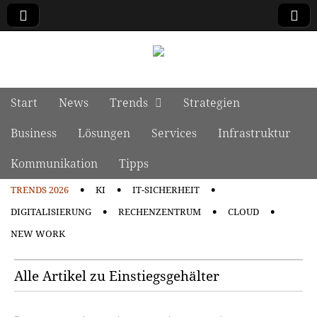
manage it
Skip to content
Start
News
Trends
Strategien
Main menu
Business
Lösungen
Services
Infrastruktur
Kommunikation
Tipps
TRENDS 2026
KI
IT-SICHERHEIT
Sub menu
DIGITALISIERUNG
RECHENZENTRUM
CLOUD
NEW WORK
Alle Artikel zu Einstiegsgehälter