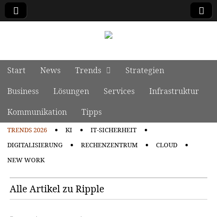
manage it
Skip to content
Start
News
Trends
Strategien
Main menu
Business
Lösungen
Services
Infrastruktur
Kommunikation
Tipps
TRENDS 2026
KI
IT-SICHERHEIT
Sub menu
DIGITALISIERUNG
RECHENZENTRUM
CLOUD
NEW WORK
Alle Artikel zu Ripple