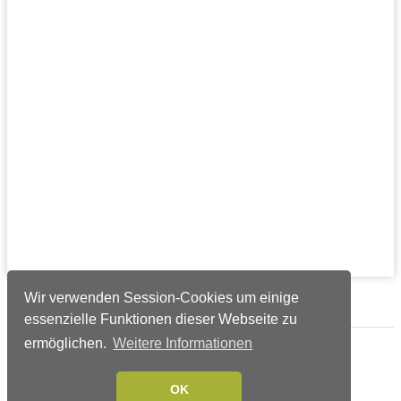
Wir verwenden Session-Cookies um einige
Verlags-Service
essenzielle Funktionen dieser Webseite zu
ermöglichen.
Weitere Informationen
Impressum
Datenschutzerklärung
OK
Mediaservice/Mediadaten