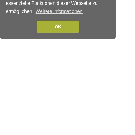
essenzielle Funktionen dieser Webseite zu
ermöglichen.
Weitere Informationen
OK
Verlags-Service
Impressum
Datenschutzerklärung
Mediaservice/Mediadaten
Leserservice/Abonnements
Mediaservice-Login
Ihr ePaper-Abonnement
Folgen Sie uns