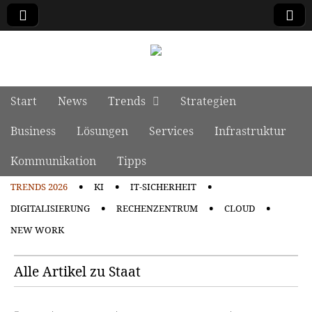
manage it
Skip to content
Start
News
Trends
Strategien
Main menu
Business
Lösungen
Services
Infrastruktur
Kommunikation
Tipps
TRENDS 2026
KI
IT-SICHERHEIT
Sub menu
DIGITALISIERUNG
RECHENZENTRUM
CLOUD
NEW WORK
Alle Artikel zu Staat