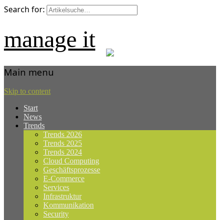
Search for:
manage it
Main menu
Skip to content
Start
News
Trends
Trends 2026
Trends 2025
Trends 2024
Cloud Computing
Geschäftsprozesse
E-Commerce
Services
Infrastruktur
Kommunikation
Security