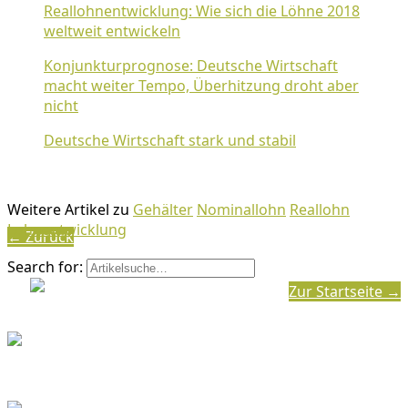
Reallohnentwicklung: Wie sich die Löhne 2018
weltweit entwickeln
Konjunkturprognose: Deutsche Wirtschaft
macht weiter Tempo, Überhitzung droht aber
nicht
Deutsche Wirtschaft stark und stabil
Weitere Artikel zu
Gehälter
Nominallohn
Reallohn
Lohnentwicklung
← Zurück
Search for:
Zur Startseite →