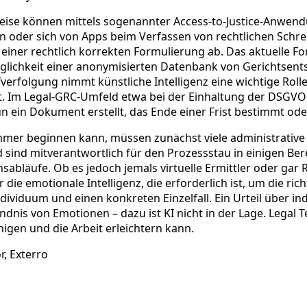
sweise können mittels sogenannter Access-to-Justice-Anwe
n oder sich von Apps beim Verfassen von rechtlichen Schre
einer rechtlich korrekten Formulierung ab. Das aktuelle Fo
glichkeit einer anonymisierten Datenbank von Gerichtsent
fverfolgung nimmt künstliche Intelligenz eine wichtige Rol
t. Im Legal-GRC-Umfeld etwa bei der Einhaltung der DSGVO
n ein Dokument erstellt, das Ende einer Frist bestimmt ode
immer beginnen kann, müssen zunächst viele administrativ
ind mitverantwortlich für den Prozessstau in einigen Berei
sabläufe. Ob es jedoch jemals virtuelle Ermittler oder gar 
 die emotionale Intelligenz, die erforderlich ist, um die ri
viduum und einen konkreten Einzelfall. Ein Urteil über indi
is von Emotionen – dazu ist KI nicht in der Lage. Legal T
igen und die Arbeit erleichtern kann.
r, Exterro