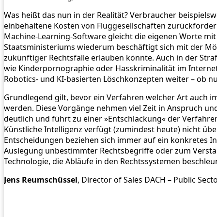
Was heißt das nun in der Realität? Verbraucher beispiel
einbehaltene Kosten von Fluggesellschaften zurückforder
Machine-Learning-Software gleicht die eigenen Worte mit 
Staatsministeriums wiederum beschäftigt sich mit der Mö
zukünftiger Rechtsfälle erlauben könnte. Auch in der Stra
wie Kinderpornographie oder Hasskriminalität im Interne
Robotics- und KI-basierten Löschkonzepten weiter – ob nu
Grundlegend gilt, bevor ein Verfahren welcher Art auch 
werden. Diese Vorgänge nehmen viel Zeit in Anspruch und s
deutlich und führt zu einer »Entschlackung« der Verfahren
Künstliche Intelligenz verfügt (zumindest heute) nicht über
Entscheidungen beziehen sich immer auf ein konkretes Indi
Auslegung unbestimmter Rechtsbegriffe oder zum Verständn
Technologie, die Abläufe in den Rechtssystemen beschleun
Jens Reumschüssel
, Director of Sales DACH – Public Secto