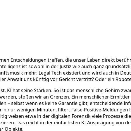
men Entscheidungen treffen, die unser Leben direkt berühr
ntelligenz ist sowohl in der Justiz wie auch ganz grundsät
tsmusik mehr: Legal Tech existiert und wird auch in Deut
ller Anwalt uns künftig vor Gericht vertritt? Oder ein Robo
st, KI hat seine Stärken. So ist das menschliche Gehirn z
werden, stoßen wir an Grenzen. Ein menschlicher Ermittler
len – selbst wenn es keine Garantie gibt, entscheidende I
in nur wenigen Minuten, filtert False-Positive-Meldungen h
tig weisen etwa in der digitalen Forensik viele Prozesse 
replizieren. Das reicht in der einfachsten KI-Ausprägung vo
er Objekte.