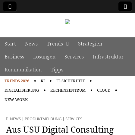
manage it
Skip to content
Start
News
Trends
Strategien
Main menu
Business
Lösungen
Services
Infrastruktur
Kommunikation
Tipps
TRENDS 2026
KI
IT-SICHERHEIT
Sub menu
DIGITALISIERUNG
RECHENZENTRUM
CLOUD
NEW WORK
NEWS
|
PRODUKTMELDUNG
|
SERVICES
Aus USU Digital Consulting