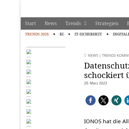
manage it
Skip to content
Start
News
Trends
Strategien
Main menu
TRENDS 2026
KI
IT-SICHERHEIT
DIGITAL
Sub menu
NEWS
|
TRENDS KOMM
Datenschutz
schockiert 
20. März 2023
IONOS hat die A