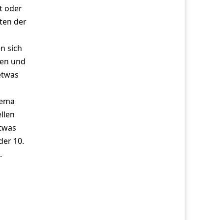
t oder
ten der
n sich
zen und
etwas
hema
ellen
etwas
der 10.
.