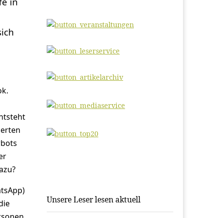
e in
sich
ok.
ntsteht
perten
rbots
er
dazu?
atsApp)
Unsere Leser lesen aktuell
die
rsonen