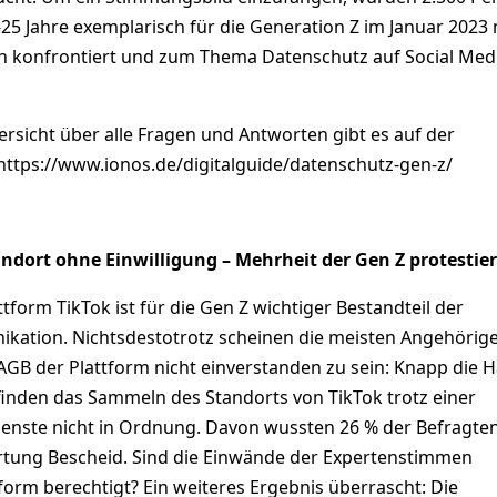
25 Jahre exemplarisch für die Generation Z im Januar 2023 
n konfrontiert und zum Thema Datenschutz auf Social Med
ersicht über alle Fragen und Antworten gibt es auf der
https://www.ionos.de/digitalguide/datenschutz-gen-z/
ndort ohne Einwilligung – Mehrheit der Gen Z protestier
ttform TikTok ist für die Gen Z wichtiger Bestandteil der
ikation. Nichtsdestotrotz scheinen die meisten Angehörig
GB der Plattform nicht einverstanden zu sein: Knapp die H
inden das Sammeln des Standorts von TikTok trotz einer
ienste nicht in Ordnung. Davon wussten 26 % der Befragten
rtung Bescheid. Sind die Einwände der Expertenstimmen
orm berechtigt? Ein weiteres Ergebnis überrascht: Die