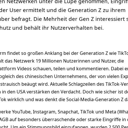
len Netzwerken unter die Lupe genommen, Eingriff
der User ermittelt und die Generation Z zu ihrem
er befragt. Die Mehrheit der Gen Z interessiert 
hutz und behält ihr Nutzerverhalten bei.
rm findet so großen Anklang bei der Generation Z wie TikT
lt das Netzwerk 19 Millionen Nutzerinnen und Nutzer, die
Plattform Videos schauen, teilen und kommentieren. Dabei e
gleich des chinesischen Unternehmens, der von vielen Ex
trauisch beäugt wird. Aktuelle Schlagzeilen des TikTok-Ve
in den USA verstärken den Verdacht. Doch wie sicher ist d
Tok wirklich und was denkt die Social-Media-Generation Z 
erke YouTube, Instagram, Snapchat, TikTok und Meta (Wh
AGB auf besonders überraschende oder starke Eingriffe in 
ucht. Um ein Stimmungsbild einzufangen, wurden 2.500 Pe