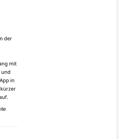
n der
ang mit
g und
App in
 kürzer
auf.
ite