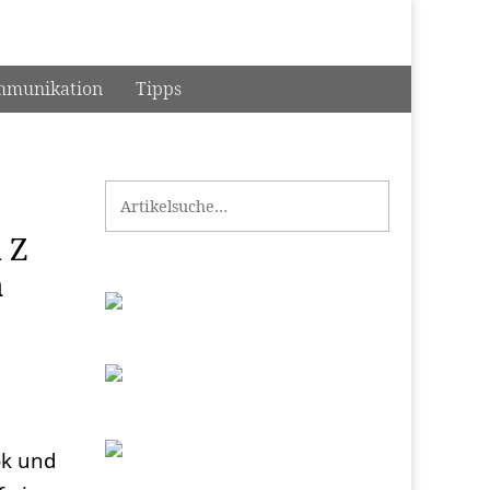
munikation
Tipps
Search for:
 Z
a
ok und