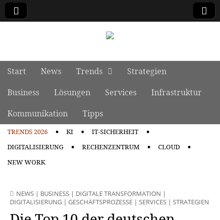
manage it
Skip to content
Start
News
Trends
Strategien
Main menu
Business
Lösungen
Services
Infrastruktur
Kommunikation
Tipps
TRENDS 2026
KI
IT-SICHERHEIT
Sub menu
DIGITALISIERUNG
RECHENZENTRUM
CLOUD
NEW WORK
NEWS
|
BUSINESS
|
DIGITALE TRANSFORMATION
|
DIGITALISIERUNG
|
GESCHÄFTSPROZESSE
|
SERVICES
|
STRATEGIEN
Die Top 10 der deutschen