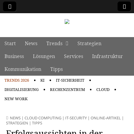
manage it
Skip to content
Start
News
Trends
Strategien
Main menu
Business
Lösungen
Services
Infrastruktur
Kommunikation
Tipps
TRENDS 2026
KI
IT-SICHERHEIT
Sub menu
DIGITALISIERUNG
RECHENZENTRUM
CLOUD
NEW WORK
NEWS
|
CLOUD COMPUTING
|
IT-SECURITY
|
ONLINE-ARTIKEL
|
STRATEGIEN
|
TIPPS
Erfolgsaussichten in der