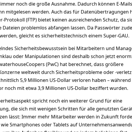
s immer noch die große Ausnahme. Dadurch können E-Mails
nn mitgelesen werden. Auch das für Datenübertragungen 
er-Protokoll (FTP) bietet keinen ausreichenden Schutz, da si
te Dateien problemlos abfangen lassen. Da Passwörter zud
 werden, gleicht es sicherheitstechnisch einem Super-GAU.
ndes Sicherheitsbewusstsein bei Mitarbeitern und Mana
klau oder Manipulationen sind deshalb schon jetzt enorm
waterhouseCoopers (PwC) hat berechnet, dass größere
onzerne weltweit durch Sicherheitsprobleme oder -verlet
hnittlich 5,9 Millionen US-Dollar verloren haben – während 
or noch mit etwa 3,9 Millionen US-Dollar beziffert wurden.
rheitsaspekt spricht noch ein weiterer Grund für eine
ng, die sich mit wenigen Schritten für alle genutzten Gerä
zen lässt: Immer mehr Mitarbeiter werden in Zukunft forde
 wie Smartphones oder Tablets auf Unternehmensanwen