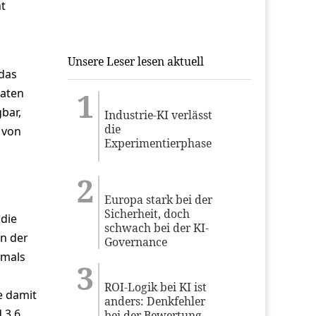
ht
Unsere Leser lesen aktuell
 das
Daten
bar,
Industrie-KI verlässt
die
 von
Experimentierphase
Europa stark bei der
Sicherheit, doch
 die
schwach bei der KI-
n der
Governance
tmals
ROI-Logik bei KI ist
e damit
anders: Denkfehler
 3,6
bei der Bewertung