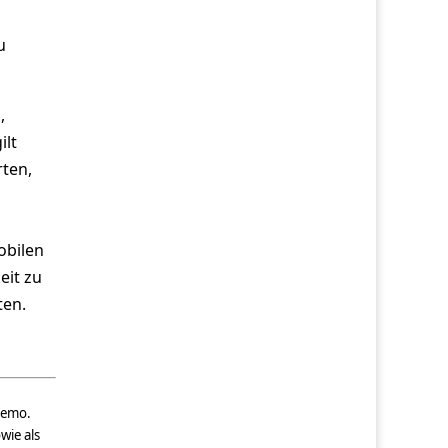
u
,
ilt
rten,
obilen
eit zu
ten.
temo.
wie als