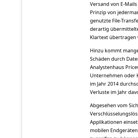
Versand von E-Mail
Prinzip von jederma
genutzte File-Transf
derartig übermittel
Klartext übertragen
Hinzu kommt mangel
Schäden durch Daten
Analystenhaus Price
Unternehmen oder K
im Jahr 2014 durchsc
Verluste im Jahr dav
Abgesehen vom Siche
Verschlüsselungslösu
Applikationen einset
mobilen Endgeräten