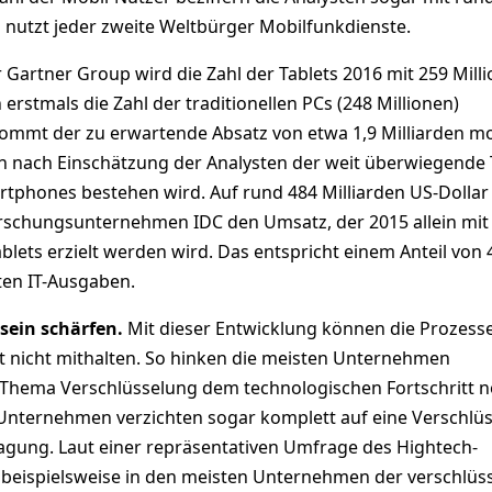
 nutzt jeder zweite Weltbürger Mobilfunkdienste.
r Gartner Group wird die Zahl der Tablets 2016 mit 259 Mill
 erstmals die Zahl der traditionellen PCs (248 Millionen)
kommt der zu erwartende Absatz von etwa 1,9 Milliarden m
n nach Einschätzung der Analysten der weit überwiegende T
rtphones bestehen wird. Auf rund 484 Milliarden US-Dollar
rschungsunternehmen IDC den Umsatz, der 2015 allein mit
lets erzielt werden wird. Das entspricht einem Anteil von 
ten IT-Ausgaben.
sein schärfen.
Mit dieser Entwicklung können die Prozesse
ft nicht mithalten. So hinken die meisten Unternehmen
 Thema Verschlüsselung dem technologischen Fortschritt 
le Unternehmen verzichten sogar komplett auf eine Verschlü
agung. Laut einer repräsentativen Umfrage des Hightech-
 beispielsweise in den meisten Unternehmen der verschlüss