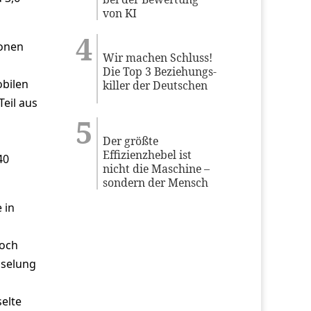
von KI
ionen
Wir machen Schluss!
Die Top 3 Beziehungs-
obilen
killer der Deutschen
eil aus
Der größte
Effizienzhebel ist
40
nicht die Maschine –
sondern der Mensch
 in
noch
sselung
elte