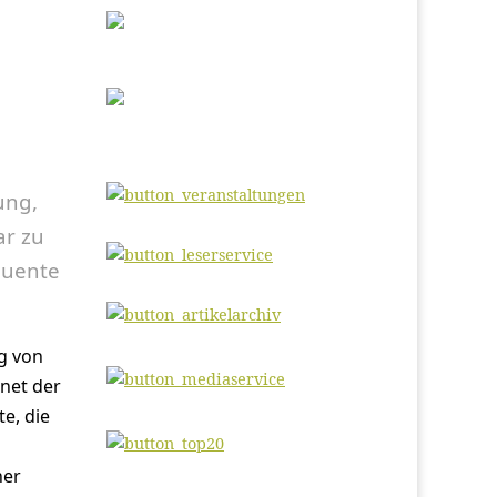
ung,
ar zu
equente
g von
net der
te, die
ner