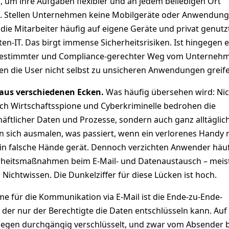
, um ihre Aufgaben flexibler und an jedem beliebigen Ort
n. Stellen Unternehmen keine Mobilgeräte oder Anwendung
die Mitarbeiter häufig auf eigene Geräte und privat genutz
ten-IT. Das birgt immense Sicherheitsrisiken. Ist hingegen e
bgestimmter und Compliance-gerechter Weg vom Unterneh
n die User nicht selbst zu unsicheren Anwendungen greife
aus verschiedenen Ecken.
Was häufig übersehen wird: Nic
urch Wirtschaftsspione und Cyberkriminelle bedrohen die
häftlicher Daten und Prozesse, sondern auch ganz alltäglic
n sich ausmalen, was passiert, wenn ein verlorenes Handy 
 in falsche Hände gerät. Dennoch verzichten Anwender häuf
heitsmaßnahmen beim E-Mail- und Datenaustausch – meis
Nichtwissen. Die Dunkelziffer für diese Lücken ist hoch.
 für die Kommunikation via E-Mail ist die Ende-zu-Ende-
 der nur der Berechtigte die Daten entschlüsseln kann. Au
gegen durchgängig verschlüsselt, und zwar vom Absender 