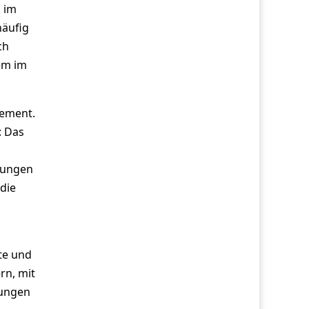
 im
häufig
ch
em im
gement.
: Das
zungen
die
te und
rn, mit
dungen