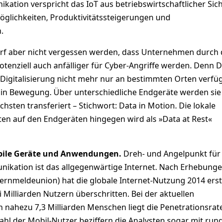
ation verspricht das IoT aus betriebswirtschaftlicher Sic
glichkeiten, Produktivitätssteigerungen und
.
darf aber nicht vergessen werden, dass Unternehmen durch
otenziell auch anfälliger für Cyber-Angriffe werden. Denn 
r Digitalisierung nicht mehr nur an bestimmten Orten verfüg
in Bewegung. Über unterschiedliche Endgeräte werden sie
sten transferiert – Stichwort: Data in Motion. Die lokale
en auf den Endgeräten hingegen wird als »Data at Rest«
obile Geräte und Anwendungen.
Dreh- und Angelpunkt für
kation ist das allgegenwärtige Internet. Nach Erhebunge
 Fernmeldeunion) hat die globale Internet-Nutzung 2014 ers
i Milliarden Nutzern überschritten. Bei der aktuellen
 nahezu 7,3 Milliarden Menschen liegt die Penetrationsrat
Zahl der Mobil-Nutzer beziffern die Analysten sogar mit rund