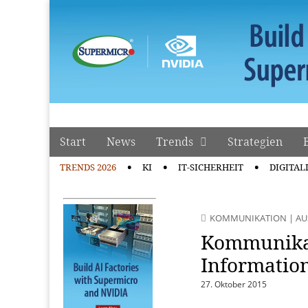
manage it
Skip to content
Start
News
Trends
Strategien
Main menu
TRENDS 2026
KI
IT-SICHERHEIT
DIGITAL
Sub menu
KOMMUNIKATION
|
AU
Kommunika
Information
27. Oktober 2015