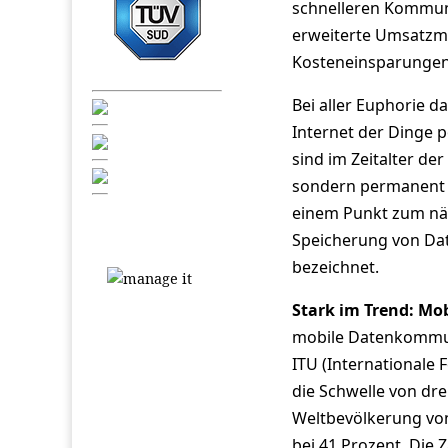
schnelleren Kommunik
erweiterte Umsatzmö
Kosteneinsparungen
Bei aller Euphorie 
Internet der Dinge p
sind im Zeitalter de
sondern permanent 
einem Punkt zum näch
Speicherung von Dat
bezeichnet.
Stark im Trend: M
mobile Datenkommuni
ITU (Internationale
die Schwelle von dre
Weltbevölkerung von
bei 41 Prozent. Die 