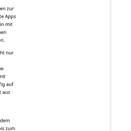
en zur
te Apps
in mit
men
n.
ht nur
he
mit
ig auf
t aus
f dem
bis zum