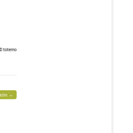
 © totemo
seite →