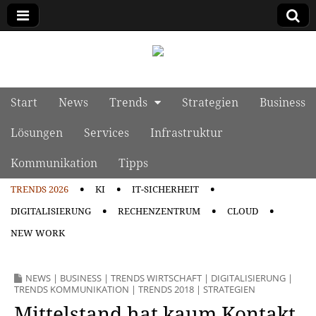
manage it
Skip to content
Start
News
Trends
Strategien
Business
Main menu
Lösungen
Services
Infrastruktur
Kommunikation
Tipps
TRENDS 2026
KI
IT-SICHERHEIT
Sub menu
DIGITALISIERUNG
RECHENZENTRUM
CLOUD
NEW WORK
NEWS
|
BUSINESS
|
TRENDS WIRTSCHAFT
|
DIGITALISIERUNG
|
TRENDS KOMMUNIKATION
|
TRENDS 2018
|
STRATEGIEN
Mittelstand hat kaum Kontakt