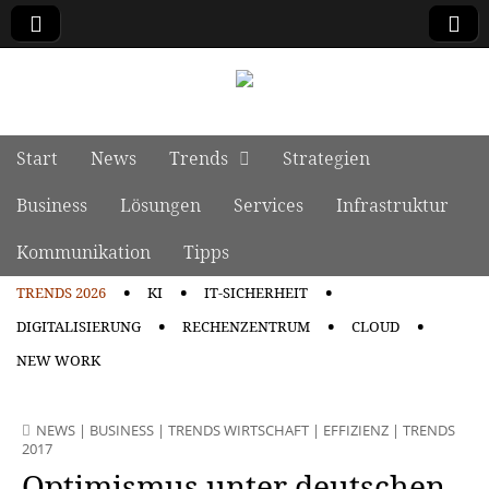
manage it
Skip to content
Start
News
Trends
Strategien
Main menu
Business
Lösungen
Services
Infrastruktur
Kommunikation
Tipps
TRENDS 2026
KI
IT-SICHERHEIT
Sub menu
DIGITALISIERUNG
RECHENZENTRUM
CLOUD
NEW WORK
NEWS
|
BUSINESS
|
TRENDS WIRTSCHAFT
|
EFFIZIENZ
|
TRENDS
2017
Optimismus unter deutschen