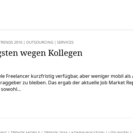
TRENDS 2016
|
OUTSOURCING
|
SERVICES
igsten wegen Kollegen
le Freelancer kurzfristig verfügbar, aber weniger mobil als 
traggeber zu bleiben. Das ergab der aktuelle Job Market Re
ss sowohl…
RUNG
|
TRENDS MOBILE
|
TRENDS 2016
|
KOMMUNIKATION
|
LÖSUNGEN
|