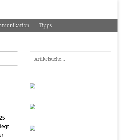
munikation
Tipps
Search for:
025
iegt
er