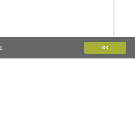
en
OK