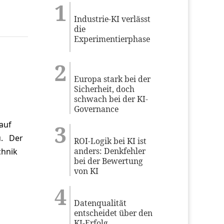
Industrie-KI verlässt
die
Experimentierphase
Europa stark bei der
Sicherheit, doch
schwach bei der KI-
Governance
auf
u. Der
ROI-Logik bei KI ist
anders: Denkfehler
chnik
bei der Bewertung
von KI
Datenqualität
entscheidet über den
KI-Erfolg