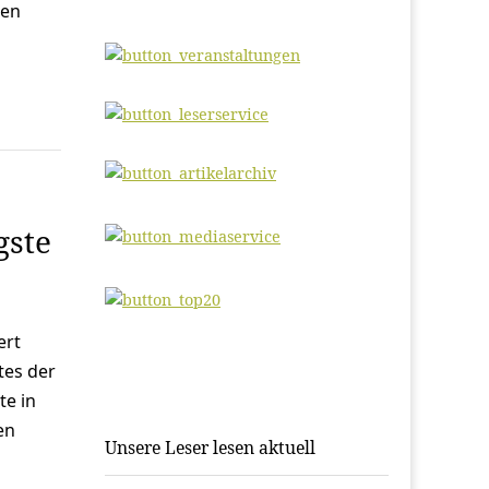
ten
gste
ert
tes der
te in
en
Unsere Leser lesen aktuell