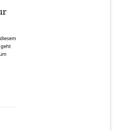
ur
 diesem
 geht
tum