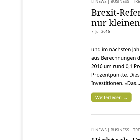
NEWS
|
BUSINESS
|
TR
Brexit-Ref
nur kleine
7. Juli 2016
und im nächsten Jah
aus Berechnungen de
2016 um rund 0,1 Pr
Prozentpunkte. Die
Investitionen. »Das
Weiterlesen →
NEWS
|
BUSINESS
|
TR