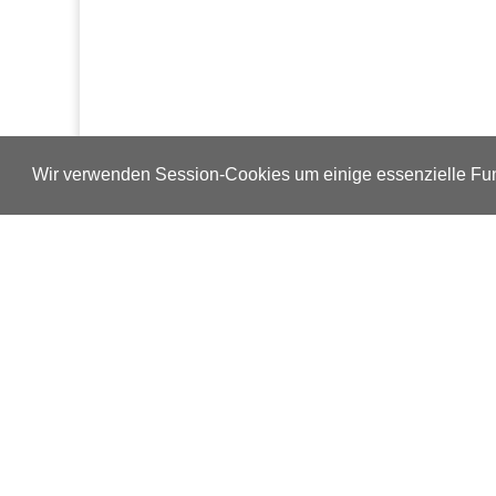
Wir verwenden Session-Cookies um einige essenzielle Fun
Verlags-Service
Impressum
Datenschutzerklärung
Mediaservice/Mediadaten
Leserservice/Abonnements
Mediaservice-Login
Ihr ePaper-Abonnement