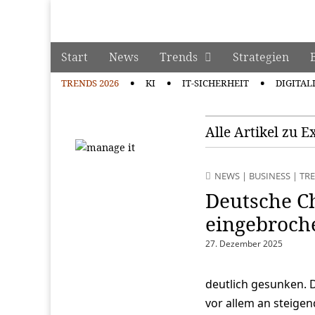
manage it
Skip to content
Start
News
Trends
Strategien
Main menu
TRENDS 2026
KI
IT-SICHERHEIT
DIGITAL
Sub menu
Alle Artikel zu E
NEWS
|
BUSINESS
|
TRE
Deutsche C
eingebroch
27. Dezember 2025
deutlich gesunken. 
vor allem an steigen