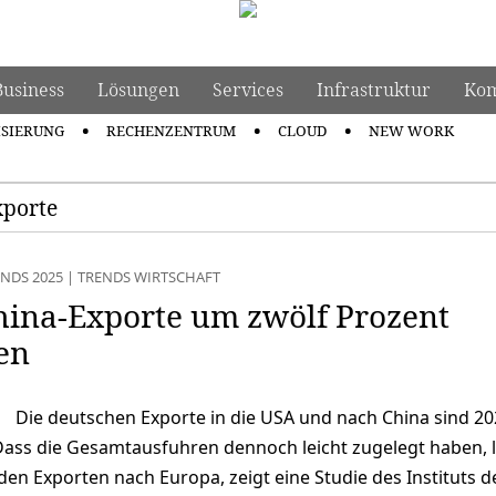
Business
Lösungen
Services
Infrastruktur
Kom
ISIERUNG
RECHENZENTRUM
CLOUD
NEW WORK
xporte
NDS 2025
|
TRENDS WIRTSCHAFT
hina-Exporte um zwölf Prozent
en
Die deutschen Exporte in die USA und nach China sind 2
Dass die Gesamtausfuhren dennoch leicht zugelegt haben, l
den Exporten nach Europa, zeigt eine Studie des Instituts d