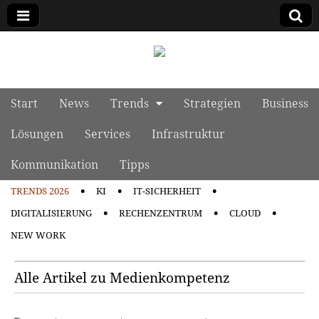
manage it
Skip to content
Start
News
Trends
Strategien
Business
Main menu
Lösungen
Services
Infrastruktur
Kommunikation
Tipps
TRENDS 2026
KI
IT-SICHERHEIT
Sub menu
DIGITALISIERUNG
RECHENZENTRUM
CLOUD
NEW WORK
Alle Artikel zu Medienkompetenz