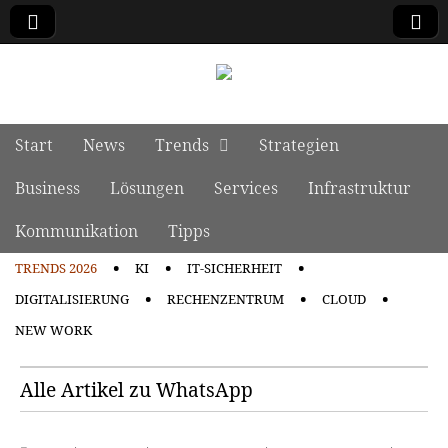
manage it
Skip to content
Start
News
Trends
Strategien
Main menu
Business
Lösungen
Services
Infrastruktur
Kommunikation
Tipps
TRENDS 2026
KI
IT-SICHERHEIT
Sub menu
DIGITALISIERUNG
RECHENZENTRUM
CLOUD
NEW WORK
Alle Artikel zu WhatsApp