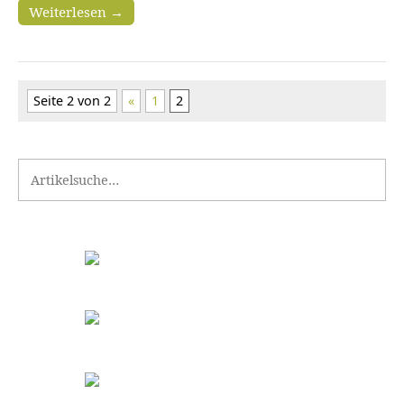
Weiterlesen →
Seite 2 von 2
«
1
2
Search for: