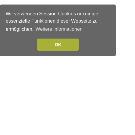
Wir verwenden Session-Cookies um einige
essenzielle Funktionen dieser Webseite zu
ermöglichen.
Weitere Informationen
OK
Verlags-Service
Impressum
Datenschutzerklärung
Mediaservice/Mediadaten
Leserservice/Abonnements
Mediaservice-Login
Ihr ePaper-Abonnement