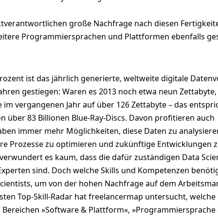
ktverantwortlichen große Nachfrage nach diesen Fertigkeit
eitere Programmiersprachen und Plattformen ebenfalls ge
ozent ist das jährlich generierte, weltweite digitale Date
Jahren gestiegen: Waren es 2013 noch etwa neun Zettabyte, 
 im vergangenen Jahr auf über 126 Zettabyte – das entspri
n über 83 Billionen Blue-Ray-Discs. Davon profitieren auch
ben immer mehr Möglichkeiten, diese Daten zu analysiere
re Prozesse zu optimieren und zukünftige Entwicklungen 
 verwundert es kaum, dass die dafür zuständigen Data Scien
Experten sind. Doch welche Skills und Kompetenzen benöti
 Scientists, um von der hohen Nachfrage auf dem Arbeitsma
sten Top-Skill-Radar hat freelancermap untersucht, welche
 Bereichen »Software & Plattform«, »Programmiersprache