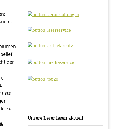
en;
sucht.
nvolumen
belief
cht der
n,
zu
tists
gen
rkt zu
Unsere Leser lesen aktuell
 &