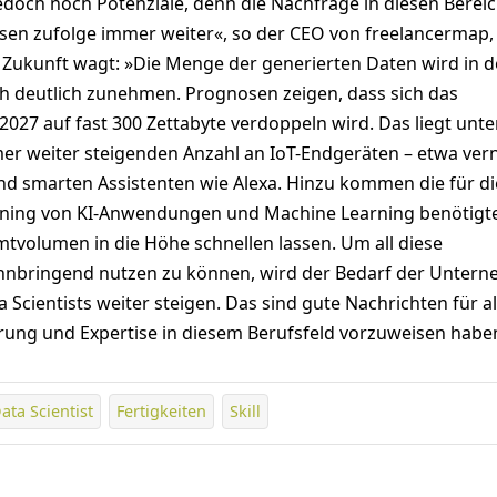
edoch noch Potenziale, denn die Nachfrage in diesen Berei
ysen zufolge immer weiter«, so der CEO von freelancermap,
e Zukunft wagt: »Die Menge der generierten Daten wird in 
h deutlich zunehmen. Prognosen zeigen, dass sich das
027 auf fast 300 Zettabyte verdoppeln wird. Das liegt unte
r weiter steigenden Anzahl an IoT-Endgeräten – etwa ver
nd smarten Assistenten wie Alexa. Hinzu kommen die für di
aining von KI-Anwendungen und Machine Learning benötigt
mtvolumen in die Höhe schnellen lassen. Um all diese
nnbringend nutzen zu können, wird der Bedarf der Unter
a Scientists weiter steigen. Das sind gute Nachrichten für al
hrung und Expertise in diesem Berufsfeld vorzuweisen habe
ata Scientist
Fertigkeiten
Skill