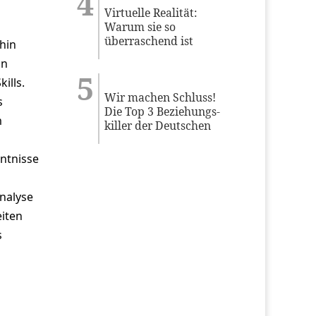
Virtuelle Realität:
Warum sie so
überraschend ist
hin
in
ills.
Wir machen Schluss!
s
Die Top 3 Beziehungs-
m
killer der Deutschen
ntnisse
nalyse
eiten
s