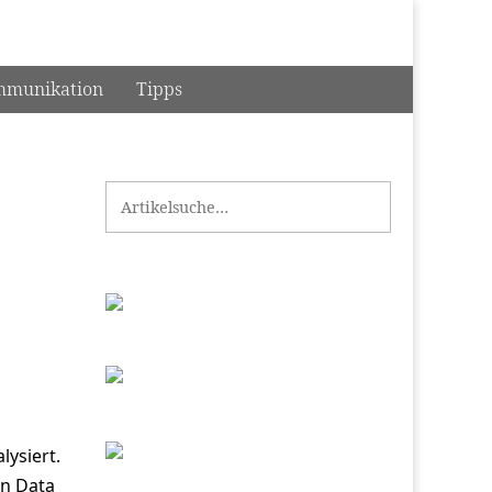
munikation
Tipps
Search for:
lysiert.
en Data