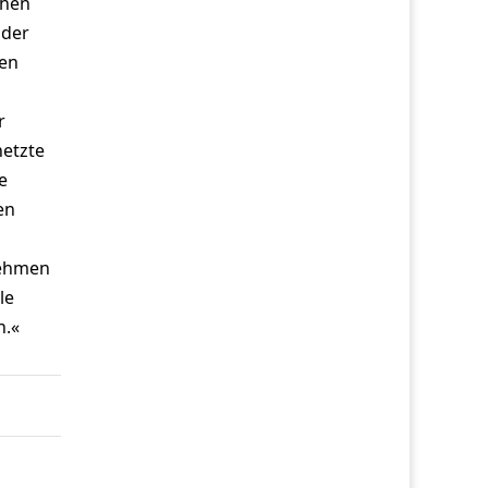
chen
 der
den
r
netzte
e
en
nehmen
le
n.«