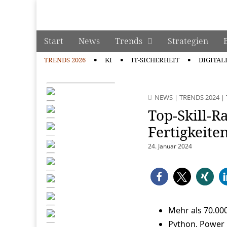
manage it
Skip to content
Start
News
Trends
Strategien
Main menu
TRENDS 2026
KI
IT-SICHERHEIT
DIGITAL
Sub menu
NEWS
|
TRENDS 2024
|
Top-Skill-R
Fertigkeite
24. Januar 2024
Mehr als 70.000
Python, Power B