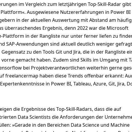
ungen im Vergleich zum letztjährigen Top-Skill-Radar gibt
 Plattform«. Ausgewiesene Nutzererfahrungen in Power BI
ebern in der aktuellen Auswertung mit Abstand am häufig
us überraschendes Ergebnis, denn 2022 war die Microsoft
e-Plattform in der Rangliste nur unter ferner liefen zu finde
nd SAP-Anwendungen sind aktuell deutlich weniger gefragt
 Gegensatz zu den Tools Git und Jira, die in der Rangliste e
vorne gemacht haben. Zudem sind Skills im Umgang mit T
ensorflow bei Projektverantwortlichen weiterhin gerne ge
auf freelancermap haben diese Trends offenbar erkannt: Au
 Expertenkenntnisse in Power BI, Tableau, Azure, Git, Jira, D
gen die Ergebnisse des Top-Skill-Radars, dass die auf
trierten Data Scientists die Anforderungen der Unternehm
füllen: »Gerade in den Bereichen Data Science und Machine