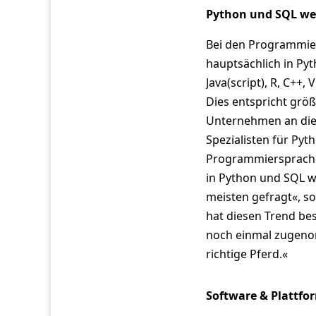
Python und SQL wei
Bei den Programmier
hauptsächlich in Pyt
Java(script), R, C++
Dies entspricht größ
Unternehmen an die f
Spezialisten für Pyt
Programmiersprachen
in Python und SQL wa
meisten gefragt«, s
hat diesen Trend be
noch einmal zugenom
richtige Pferd.«
Software & Plattfo