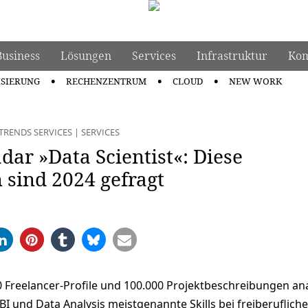
Business
Lösungen
Services
Infrastruktur
Kom
ISIERUNG
RECHENZENTRUM
CLOUD
NEW WORK
TRENDS SERVICES
|
SERVICES
adar »Data Scientist«: Diese
n sind 2024 gefragt
 Freelancer-Profile und 100.000 Projektbeschreibungen ana
I und Data Analysis meistgenannte Skills bei freiberuflich