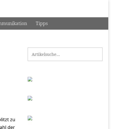
munikation
Tipps
Search for:
itzt zu
ahl der