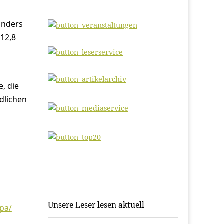
onders
 12,8
e, die
ndlichen
Unsere Leser lesen aktuell
opa/