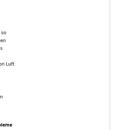
 so
hen
us
on Luft
on
bleme