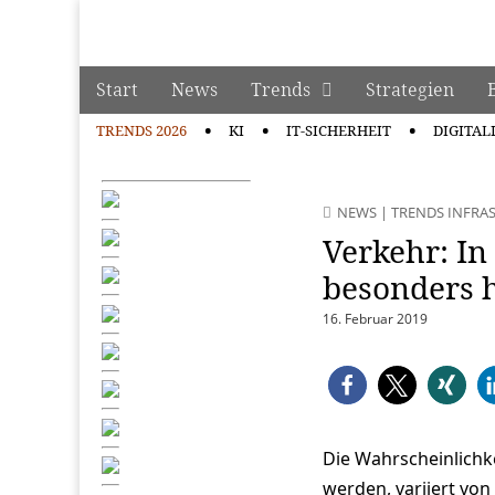
manage it
Skip to content
Start
News
Trends
Strategien
Main menu
TRENDS 2026
KI
IT-SICHERHEIT
DIGITAL
Sub menu
NEWS
|
TRENDS INFRA
Verkehr: I
besonders h
16. Februar 2019
Die Wahrscheinlichk
werden, variiert von