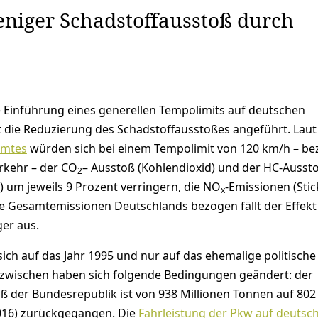
eniger Schadstoffausstoß durch
e Einführung eines generellen Tempolimits auf deutschen
 die Reduzierung des Schadstoffausstoßes angeführt. Laut
mtes
würden sich bei einem Tempolimit von 120 km/h – b
rkehr – der CO
– Ausstoß (Kohlendioxid) und der HC-Ausst
2
 um jeweils 9 Prozent verringern, die NO
-Emissionen (Stic
x
ie Gesamtemissionen Deutschlands bezogen fällt der Effekt
er aus.
ich auf das Jahr 1995 und nur auf das ehemalige politische
zwischen haben sich folgende Bedingungen geändert: der
ß der Bundesrepublik ist von 938 Millionen Tonnen auf 802
016) zurückgegangen. Die
Fahrleistung der Pkw auf deutsc