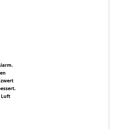
Alarm.
den
nzwert
essert.
 Luft