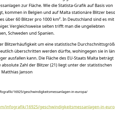
anlagen zur Fläche. Wie die Statista-Grafik auf Basis von
gt, kommen in Belgien und auf Malta stationäre Blitzer bes
 es über 60 Blitzer pro 1000 km². In Deutschland sind es mit
iger. Vergleichsweise selten trifft man die ungeliebten
uen, Schweden und Spanien.
der Blitzerhäufigkeit um eine statistische Durchschnittsgröß
deutlich überschritten werden dürfte, wohingegen sie in lä
er ausfallen kann. Die Fläche des EU-Staats Malta beträgt
e absolute Zahl der Blitzer (21) liegt unter der statistischen
 Matthias Janson
infografik/16925/geschwindigkeitsmessanlagen-in-europa/
.com/infografik/16925/geschwindigkeitsmessanlagen-in-eur