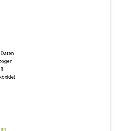
 Daten
ezogen
oß
koxide)
hen