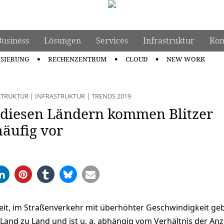
Business
Lösungen
Services
Infrastruktur
Kom
ISIERUNG
RECHENZENTRUM
CLOUD
NEW WORK
STRUKTUR
|
INFRASTRUKTUR
|
TRENDS 2019
n diesen Ländern kommen Blitzer
äufig vor
eit, im Straßenverkehr mit überhöhter Geschwindigkeit gebl
 Land zu Land und ist u. a. abhängig vom Verhältnis der Anz