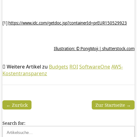
[1]
https://www.idc.com/getdoc.jsp?containerId=prEUR150529923
Illustration: © PongMoji | shutterstock.com
Weitere Artikel zu
Budgets
ROI
SoftwareOne
AWS-
Kostentransparenz
← Zurück
Zur Startseite →
Search for: