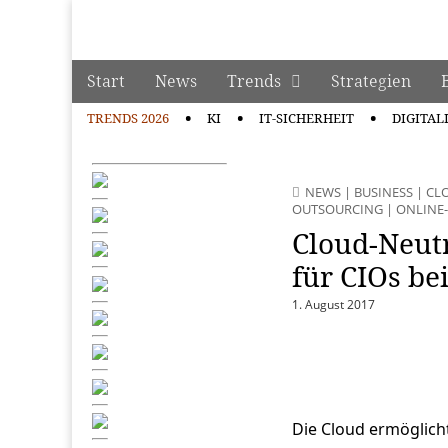
manage it
Skip to content
Start
News
Trends
Strategien
Main menu
TRENDS 2026
KI
IT-SICHERHEIT
DIGITAL
Sub menu
NEWS
|
BUSINESS
|
CL
OUTSOURCING
|
ONLINE-
Cloud-Neutr
für CIOs be
1. August 2017
Die Cloud ermöglich