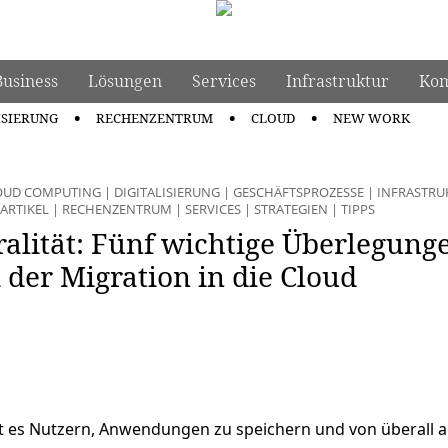
Business
Lösungen
Services
Infrastruktur
Kom
ISIERUNG
RECHENZENTRUM
CLOUD
NEW WORK
OUD COMPUTING
|
DIGITALISIERUNG
|
GESCHÄFTSPROZESSE
|
INFRASTRU
ARTIKEL
|
RECHENZENTRUM
|
SERVICES
|
STRATEGIEN
|
TIPPS
alität: Fünf wichtige Überlegung
i der Migration in die Cloud
t es Nutzern, Anwendungen zu speichern und von überall 