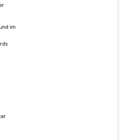
er
 und im
rds
ter