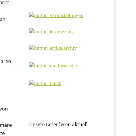
ritt
von
paren
 von
Unsere Leser lesen aktuell
imäre
lte