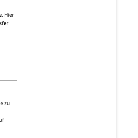
. Hier
sfer
ie zu
uf