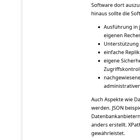
Software dort auszu
hinaus sollte die So
Ausführung in 
eigenen Reche
Unterstützung
einfache Repl
eigene Sicherh
Zugriffskontrol
nachgewiesene 
administrative
Auch Aspekte wie Dat
werden. JSON beispie
Datenbankanbietern 
anders erstellt. XPat
gewährleistet.