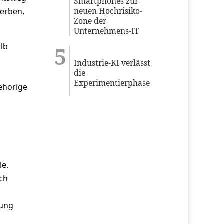
Smartphones zur
neuen Hochrisiko-
werben,
Zone der
Unternehmens-IT
alb
Industrie-KI verlässt
die
Experimentierphase
ehörige
le.
uch
dung