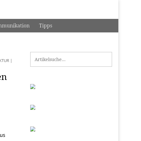
munikation
Tipps
Search for:
KTUR
|
en
aus