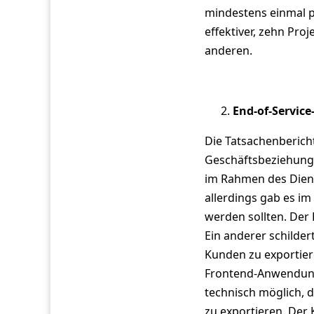
mindestens einmal p
effektiver, zehn Proj
anderen.
End-of-Service
Die Tatsachenbericht
Geschäftsbeziehung m
im Rahmen des Diens
allerdings gab es im
werden sollten. Der 
Ein anderer schilder
Kunden zu exportier
Frontend-Anwendung i
technisch möglich, 
zu exportieren. Der