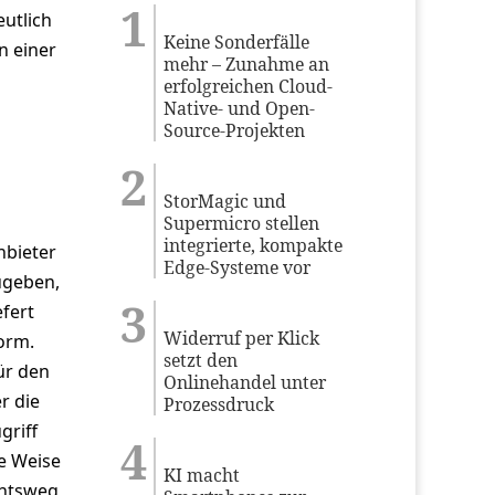
utlich
Keine Sonderfälle
n einer
mehr – Zunahme an
erfolgreichen Cloud-
Native- und Open-
Source-Projekten
StorMagic und
Supermicro stellen
integrierte, kompakte
nbieter
Edge-Systeme vor
ugeben,
efert
Widerruf per Klick
orm.
setzt den
ür den
Onlinehandel unter
r die
Prozessdruck
griff
e Weise
KI macht
chtsweg