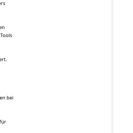
ers
gen
 Tools
rt.
en bei
für