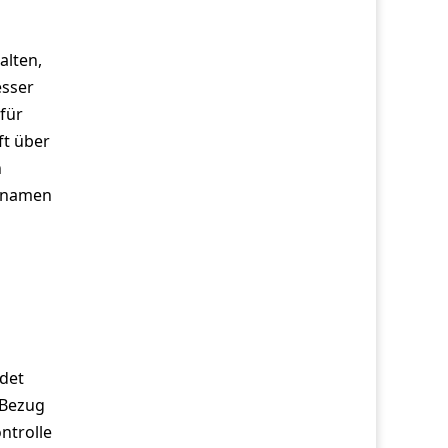
alten,
esser
für
ft über
n
ennamen
ndet
n Bezug
ntrolle