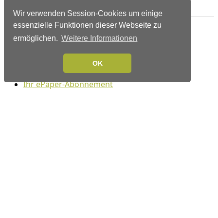
Verlags-Service
Wir verwenden Session-Cookies um einige
essenzielle Funktionen dieser Webseite zu
Impressum
ermöglichen.
Weitere Informationen
Datenschutzerklärung
Mediaservice/Mediadaten
Leserservice/Abonnements
OK
Mediaservice-Login
Ihr ePaper-Abonnement
Folgen Sie uns
Copyright © 2014 – 2026 ap Verlag GmbH