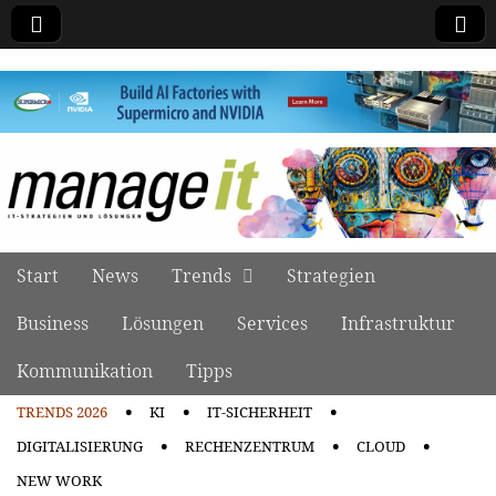
manage it
Skip to content
Start
News
Trends
Strategien
Main menu
Business
Lösungen
Services
Infrastruktur
Kommunikation
Tipps
TRENDS 2026
KI
IT-SICHERHEIT
Sub menu
DIGITALISIERUNG
RECHENZENTRUM
CLOUD
NEW WORK