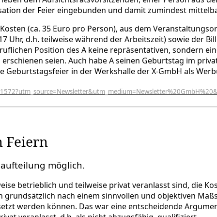
ation der Feier eingebunden und damit zumindest mittelba
Kosten (ca. 35 Euro pro Person), aus dem Veranstaltungsort
7 Uhr, d.h. teilweise während der Arbeitszeit) sowie der Bi
uflichen Position des A keine repräsentativen, sondern ei
ng erschienen seien. Auch habe A seinen Geburtstag im priv
ne Geburtstagsfeier in der Werkshalle der X-GmbH als We
Article/1572?utm_source=Newsletter&utm_medium=Newsletter%20GmbH
 Feiern
naufteilung möglich.
lweise betrieblich und teilweise privat veranlasst sind, di
en grundsätzlich nach einem sinnvollen und objektiven Ma
esetzt werden können. Das war eine entscheidende Argumen