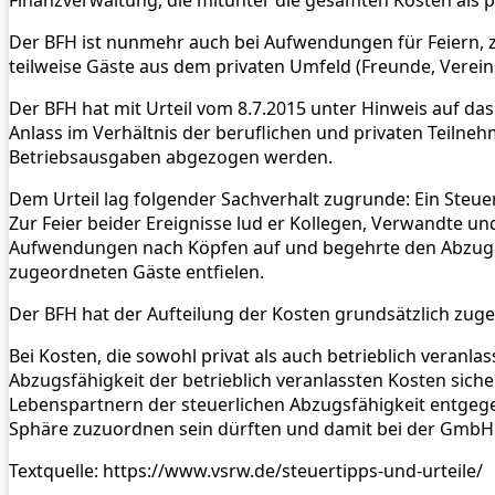
Finanzverwaltung, die mitunter die gesamten Kosten als priv
Der BFH ist nunmehr auch bei Aufwendungen für Feiern, zu
teilweise Gäste aus dem privaten Umfeld (Freunde, Verein
Der BFH hat mit Urteil vom 8.7.2015 unter Hinweis auf d
Anlass im Verhältnis der beruflichen und privaten Teilnehm
Betriebsausgaben abgezogen werden.
Dem Urteil lag folgender Sachverhalt zugrunde: Ein Steuer
Zur Feier beider Ereignisse lud er Kollegen, Verwandte un
Aufwendungen nach Köpfen auf und begehrte den Abzug als
zugeordneten Gäste entfielen.
Der BFH hat der Aufteilung der Kosten grundsätzlich zug
Bei Kosten, die sowohl privat als auch betrieblich veranla
Abzugsfähigkeit der betrieblich veranlassten Kosten sic
Lebenspartnern der steuerlichen Abzugsfähigkeit entgege
Sphäre zuzuordnen sein dürften und damit bei der GmbH 
Textquelle: https://www.vsrw.de/steuertipps-und-urteile/