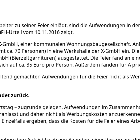
ter zu seiner Feier einlädt, sind die Aufwendungen in der 
BFH-Urteil vom 10.11.2016 zeigt.
der X-GmbH, einer kommunalen Wohnungsbaugesellschaft. Anlä
mt ca. 70 Personen) in eine Werkshalle der X-GmbH ein. Di
 (Bierzeltgarnituren) ausgestattet. Die Feier fand an einem
n sich auf ca. 35 Euro pro Person. Außerdem fanden für A pr
ltend gemachten Aufwendungen für die Feier nicht als Wer
ndet zurück.
eburtstag – zugrunde gelegen. Aufwendungen im Zusammenha
veranlasst und daher nicht als Werbungskosten anzuerkenne
inzelfalls ergeben, dass die Kosten für die Feier eines A
neben dem Aufsichtsratsvorsitzenden, einer Person aus dem