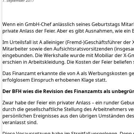
7. September 2017
Wenn ein GmbH-Chef anlässlich seines Geburtstags Mitarbei
private Anlass der Feier. Aber es gibt Ausnahmen, wie ein 
Im Urteilsfall ist A alleiniger (Fremd-)Geschäftsführer 
Mitarbeiter sowie den Aufsichtsratsvorsitzenden (insgesa
eingebunden. Die Werkshalle wurde mit Mobiliar der X-GmbH
erschien in Arbeitskleidung. Die Kosten der Feier beliefe
Das Finanzamt erkannte die von A als Werbungskosten ge
erfolglosem Einspruch erhobenen Klage statt.
Der BFH wies die Revision des Finanzamts als unbegrü
Zwar habe der Feier ein privater Anlass – ein runder G
durch die gesellschaftliche Stellung des Arbeitnehmers 
persönlichen Ereignisses aus den übrigen Umständen des E
veranlasst sind.
Diese Voraussetzung habe im Streitfall vorgelegen. Denn 