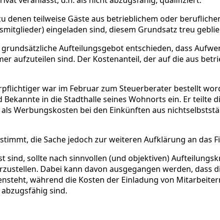
at veranlasst, d.h. als nicht abzugsfähig, qualifiziert.
 denen teilweise Gäste aus betrieblichem oder beruflichem
smitglieder) eingeladen sind, diesem Grundsatz treu gebli
as grundsätzliche Aufteilungsgebot entschieden, dass Aufw
er aufzuteilen sind. Der Kostenanteil, der auf die aus betr
pflichtiger war im Februar zum Steuerberater bestellt word
d Bekannte in die Stadthalle seines Wohnorts ein. Er teilte
 Werbungskosten bei den Einkünften aus nichtselbstständi
estimmt, die Sache jedoch zur weiteren Aufklärung an das 
sst sind, sollte nach sinnvollen (und objektiven) Aufteilungs
herzustellen. Dabei kann davon ausgegangen werden, dass 
nsteht, während die Kosten der Einladung von Mitarbeiter
abzugsfähig sind.