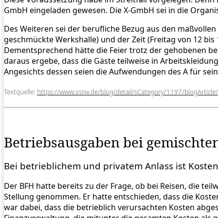
GmbH eingeladen gewesen. Die X-GmbH sei in die Organis
Des Weiteren sei der berufliche Bezug aus den maßvollen 
geschmückte Werkshalle) und der Zeit (Freitag von 12 bis 1
Dementsprechend hätte die Feier trotz der gehobenen ber
daraus ergebe, dass die Gäste teilweise in Arbeitskleidu
Angesichts dessen seien die Aufwendungen des A für sei
Textquelle:
https://www.vsrw.de/blog/detail/sCategory/1197/blog
Betriebsausgaben bei gemischten
Bei betrieblichem und privatem Anlass ist Koste
Der BFH hatte bereits zu der Frage, ob bei Reisen, die tei
Stellung genommen. Er hatte entschieden, dass die Kost
war dabei, dass die betrieblich verursachten Kosten abg