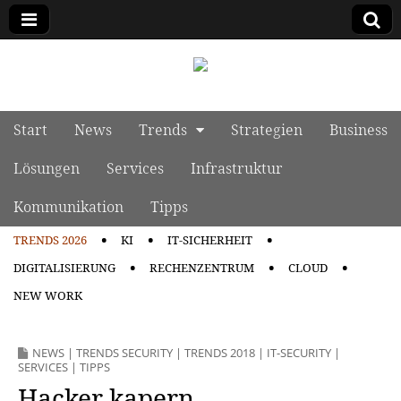
manage it
Skip to content
Start
News
Trends
Strategien
Business
Main menu
Lösungen
Services
Infrastruktur
Kommunikation
Tipps
TRENDS 2026
KI
IT-SICHERHEIT
Sub menu
DIGITALISIERUNG
RECHENZENTRUM
CLOUD
NEW WORK
NEWS
|
TRENDS SECURITY
|
TRENDS 2018
|
IT-SECURITY
|
SERVICES
|
TIPPS
Hacker kapern