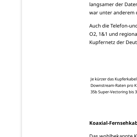
langsamer der Date
war unter anderem d
Auch die Telefon-un
O2, 1&1 und regional
Kupfernetz der Deu
Je kürzer das Kupferkabel
Downstream-Raten pro Kup
35b Super-Vectoring bis 
Koaxial-Fernsehkab
Das wohlbekannte Ko