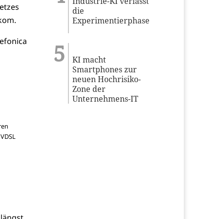
Industrie-KI verlässt
etzes
die
ekom.
Experimentierphase
efonica
KI macht
Smartphones zur
neuen Hochrisiko-
Zone der
Unternehmens-IT
ren
, VDSL
längst