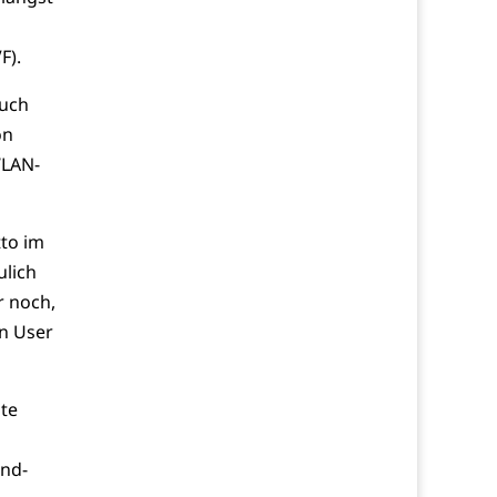
F).
auch
on
WLAN-
to im
ulich
r noch,
n User
te
und-