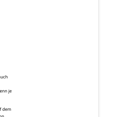
auch
enn je
uf dem
ann