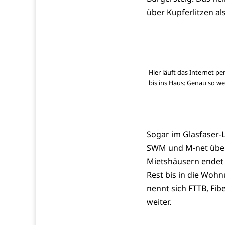
über Kupferlitzen al
Hier läuft das Internet p
bis ins Haus: Genau so w
Sogar im Glasfaser-
SWM und M-net überw
Mietshäusern endet d
Rest bis in die Wohn
nennt sich FTTB, Fib
weiter.