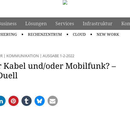
Business
Lösungen
Services
Infrastruktur
Kom
ISIERUNG
RECHENZENTRUM
CLOUD
NEW WORK
UR
|
KOMMUNIKATION
|
AUSGABE 1-2-2022
r Kabel und/oder Mobilfunk? –
Duell