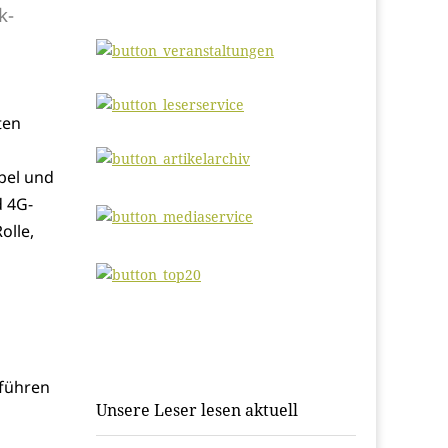
k-
ten
bel und
d 4G-
olle,
 führen
Unsere Leser lesen aktuell