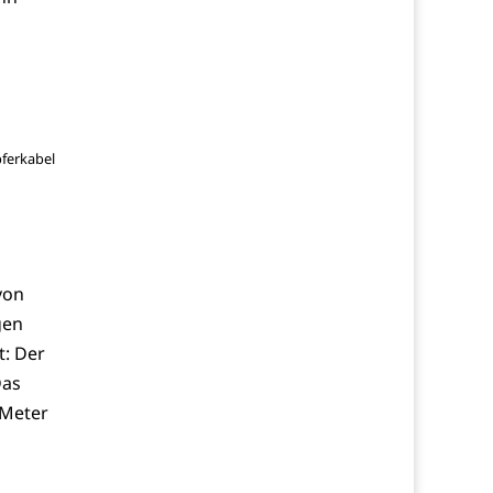
pferkabel
von
gen
t: Der
Das
 Meter