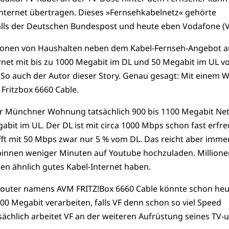
Internet übertragen. Dieses »Fernsehkabelnetz« gehörte
ls der Deutschen Bundespost und heute eben Vodafone (V
lionen von Haushalten neben dem Kabel-Fernseh-Angebot 
rnet mit bis zu 1000 Megabit im DL und 50 Megabit im UL v
So auch der Autor dieser Story. Genau gesagt: Mit einem 
ritzbox 6660 Cable.
r Münchner Wohnung tatsächlich 900 bis 1100 Megabit Net
abit im UL. Der DL ist mit circa 1000 Mbps schon fast erfre
fft mit 50 Mbps zwar nur 5 % vom DL. Das reicht aber imme
innen weniger Minuten auf Youtube hochzuladen. Millione
en ähnlich gutes Kabel-Internet haben.
Router namens AVM FRITZ!Box 6660 Cable könnte schon heu
0 Megabit verarbeiten, falls VF denn schon so viel Speed
sächlich arbeitet VF an der weiteren Aufrüstung seines TV-