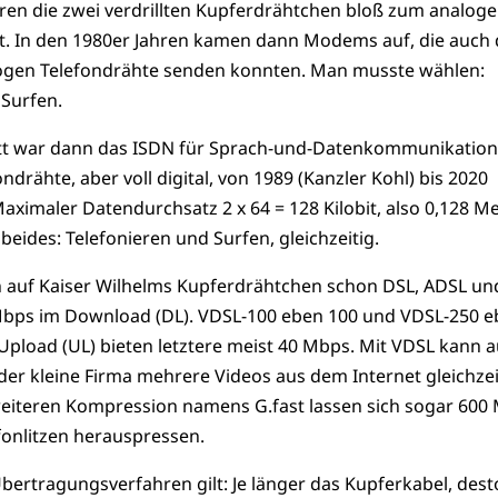
aren die zwei verdrillten Kupferdrähtchen bloß zum analog
t. In den 1980er Jahren kamen dann Modems auf, die auch d
logen Telefondrähte senden konnten. Man musste wählen:
 Surfen.
itt war dann das ISDN für Sprach-und-Datenkommunikation
ndrähte, aber voll digital, von 1989 (Kanzler Kohl) bis 2020
Maximaler Datendurchsatz 2 x 64 = 128 Kilobit, also 0,128 M
eides: Telefonieren und Surfen, gleichzeitig.
 auf Kaiser Wilhelms Kupferdrähtchen schon DSL, ADSL un
Mbps im Download (DL). VDSL-100 eben 100 und VDSL-250 
Upload (UL) bieten letztere meist 40 Mbps. Mit VDSL kann 
der kleine Firma mehrere Videos aus dem Internet gleichzei
weiteren Kompression namens G.fast lassen sich sogar 600
fonlitzen herauspressen.
bertragungsverfahren gilt: Je länger das Kupferkabel, dest