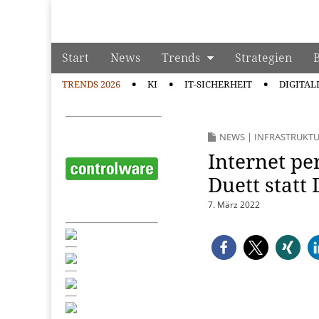
manage it
Skip to content
Start
News
Trends
Strategien
Main menu
TRENDS 2026
KI
IT-SICHERHEIT
DIGITAL
Sub menu
NEWS
|
INFRASTRUKT
Internet pe
Duett statt 
7. März 2022