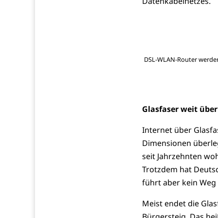
Datenkabelnetzes.
DSL-WLAN-Router werden o
Glasfaser weit übe
Internet über Glasf
Dimensionen überleg
seit Jahrzehnten wo
Trotzdem hat Deutsc
führt aber kein Weg
Meist endet die Gla
Bürgersteig. Das hei