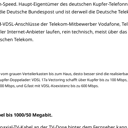
n-Speed. Haupt-Eigentümer des deutschen Kupfer-Telefonn
ie Deutsche Bundespost und ist derweil die Deutsche Tel
d-VDSL-Anschlüsse der Telekom-Mitbewerber Vodafone, Tel
er Internet-Anbieter laufen, rein technisch, meist über das
tschen Telekom.
 vom grauen Verteilerkasten bis zum Haus, desto besser sind die realisierba
fer-Doppelader: VDSL 17a Vectoring schafft über Kupfer bis zu 100 Mbps
300 Mbps, und G.fast mit VDSL-Koexistenz bis zu 600 Mbps.
el bis 1000/50 Megabit.
axial-TV-Kabel an der TV-Dose hinter dem Fernseher kann 