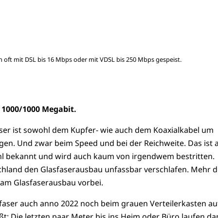
ft mit DSL bis 16 Mbps oder mit VDSL bis 250 Mbps gespeist.
r 1000/1000 Megabit.
aser ist sowohl dem Kupfer- wie auch dem Koaxialkabel um
en. Und zwar beim Speed und bei der Reichweite. Das ist 
hl bekannt und wird auch kaum von irgendwem bestritten.
hland den Glasfaserausbau unfassbar verschlafen. Mehr d
 am Glasfaserausbau vorbei.
sfaser auch anno 2022 noch beim grauen Verteilerkasten a
ßt: Die letzten paar Meter bis ins Heim oder Büro laufen d