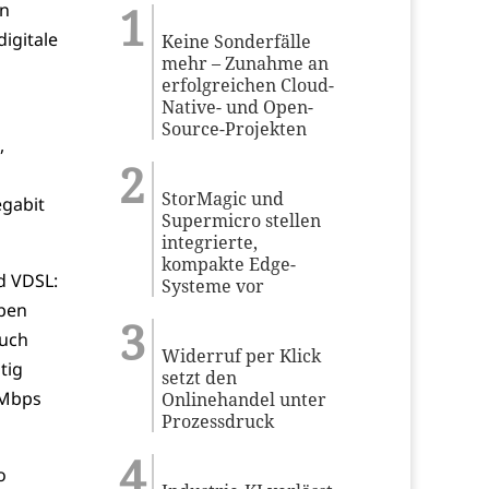
en
igitale
Keine Sonderfälle
mehr – Zunahme an
erfolgreichen Cloud-
Native- und Open-
Source-Projekten
,
StorMagic und
egabit
Supermicro stellen
integrierte,
kompakte Edge-
d VDSL:
Systeme vor
eben
auch
Widerruf per Klick
tig
setzt den
 Mbps
Onlinehandel unter
Prozessdruck
o