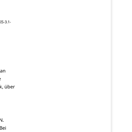
S-3.1-
 an
e
k, über
N.
Bei