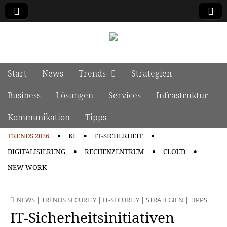
manage it
Skip to content
Start
News
Trends
Strategien
Main menu
Business
Lösungen
Services
Infrastruktur
Kommunikation
Tipps
TRENDS 2026
KI
IT-SICHERHEIT
Sub menu
DIGITALISIERUNG
RECHENZENTRUM
CLOUD
NEW WORK
NEWS
|
TRENDS SECURITY
|
IT-SECURITY
|
STRATEGIEN
|
TIPPS
IT-Sicherheitsinitiativen