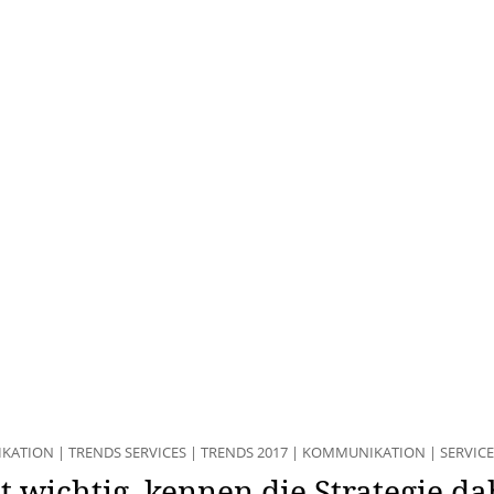
IKATION
|
TRENDS SERVICES
|
TRENDS 2017
|
KOMMUNIKATION
|
SERVICE
t wichtig, kennen die Strategie d