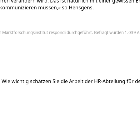
Jahren verändern wird. Das ist natürlich mit einer gewisse
 kommunizieren müssen,« so Hensgens.
m Marktforschungsinstitut respondi durchgeführt. Befragt wurden 1.039 A
g): Wie wichtig schätzen Sie die Arbeit der HR-Abteilung für