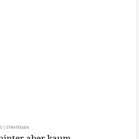
S
|
STRATEGIEN
ahinter aber kaum