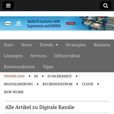
manage it
Skip to content
Start
News
Trends
Strategien
Business
Main menu
Lösungen
Services
Infrastruktur
Kommunikation
Tipps
TRENDS 2026
KI
IT-SICHERHEIT
Sub menu
DIGITALISIERUNG
RECHENZENTRUM
CLOUD
NEW WORK
Alle Artikel zu Digitale Kanäle