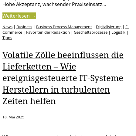
Hohe Akzeptanz, wachsender Praxiseinsatz…
Weiterlesen →
News
|
Business
|
Business Process Management
|
Digitalisierung
|
E-
Commerce
|
Favoriten der Redaktion
|
Geschäftsprozesse
|
Logistik
|
Tipps
Volatile Zölle beeinflussen die
Lieferketten – Wie
ereignisgesteuerte IT-Systeme
Herstellern in turbulenten
Zeiten helfen
18. Mai 2025