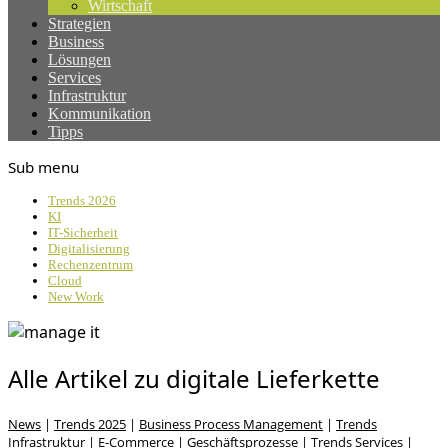
Wirtschaft
Strategien
Business
Lösungen
Services
Infrastruktur
Kommunikation
Tipps
Sub menu
Trends 2026
KI
IT-Sicherheit
Digitalisierung
Rechenzentrum
Cloud
New Work
Alle Artikel zu digitale Lieferkette
News
|
Trends 2025
|
Business Process Management
|
Trends
Infrastruktur
|
E-Commerce
|
Geschäftsprozesse
|
Trends Services
|