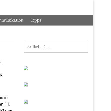
munikation
Tipps
Search for:
G
|
s
ie in
n [1].
 KI und