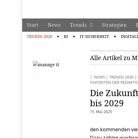
manage it
Skip to content
Start
News
Trends
Strategien
Main menu
TRENDS 2026
KI
IT-SICHERHEIT
DIGITAL
Sub menu
Alle Artikel zu M
NEWS
|
TRENDS 2030
|
FAVORITEN DER REDAKTI
Die Zukunft
bis 2029
15. Mai 2025
den kommenden vier 
Dazu zählen wachsen