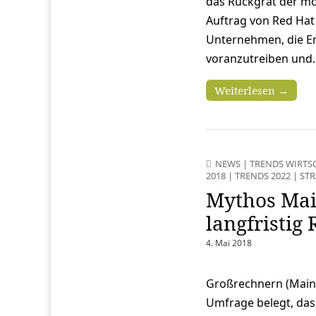
das Rückgrat der mo
Auftrag von Red Hat
Unternehmen, die En
voranzutreiben und
Weiterlesen →
NEWS
|
TRENDS WIRTS
2018
|
TRENDS 2022
|
STR
Mythos Mai
langfristig 
4. Mai 2018
Großrechnern (Mainf
Umfrage belegt, das