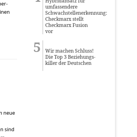
Hybridansatz für
her­
umfassendere
einen
Schwachstellenerkennung:
Checkmarx stellt
Checkmarx Fusion
vor
Wir machen Schluss!
Die Top 3 Beziehungs-
killer der Deutschen
um neue
n sind