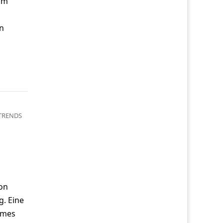
im
n
TRENDS
von
g. Eine
ames