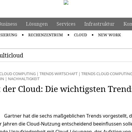
Business
Lösungen
Services
Infrastruktur
Kom
ISIERUNG
RECHENZENTRUM
CLOUD
NEW WORK
ulticloud
CLOUD COMPUTING
|
TRENDS WIRTSCHAFT
|
TRENDS CLOUD COMPUTIN
ON
|
NACHHALTIGKEIT
 der Cloud: Die wichtigsten Trend
Gartner hat die sechs maßgeblichen Trends vorgestellt, d
Jahren die Cloud-Nutzung entscheidend beeinflussen solle
de Unzufriedenheit mit Cloud-Lösungen, der Aufstieg von