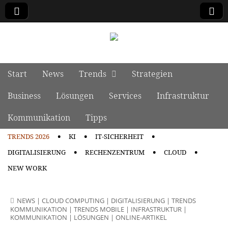
manage it
Skip to content
Start
News
Trends
Strategien
Main menu
Business
Lösungen
Services
Infrastruktur
Kommunikation
Tipps
TRENDS 2026
KI
IT-SICHERHEIT
Sub menu
DIGITALISIERUNG
RECHENZENTRUM
CLOUD
NEW WORK
NEWS
|
CLOUD COMPUTING
|
DIGITALISIERUNG
|
TRENDS
KOMMUNIKATION
|
TRENDS MOBILE
|
INFRASTRUKTUR
|
KOMMUNIKATION
|
LÖSUNGEN
|
ONLINE-ARTIKEL