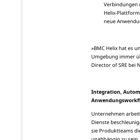
Verbindungen ü
Helix-Plattfor
neue Anwendung
»BMC Helix hat es u
Umgebung immer übe
Director of SRE bei 
Integration, Autom
Anwendungsworkf
Unternehmen arbeite
Dienste beschleunig
sie Produktteams di
unabhängig zu sein.