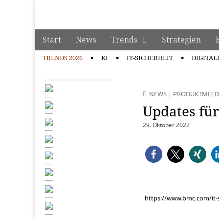
manage it
Skip to content
Start
News
Trends
Strategien
Main menu
TRENDS 2026
KI
IT-SICHERHEIT
DIGITAL
Sub menu
NEWS
|
PRODUKTMEL
Updates für
29. Oktober 2022
https://www.bmc.com/it-