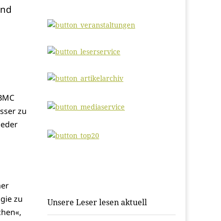
und
 BMC
sser zu
jeder
mer
gie zu
Unsere Leser lesen aktuell
chen«,