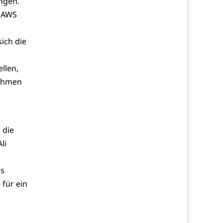
ngen.
e AWS
ich die
llen,
nehmen
 die
li
ls
 für ein