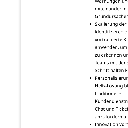
Warnungen und
miteinander in
Grundursachen 
Skalierung der
identifizieren 
vortrainierte 
anwenden, um d
zu erkennen und
Teams mit der 
Schritt halten 
Personalisieru
Helix-Lösung bi
traditionelle I
Kundendienstma
Chat und Ticket
anzufordern un
Innovation vor