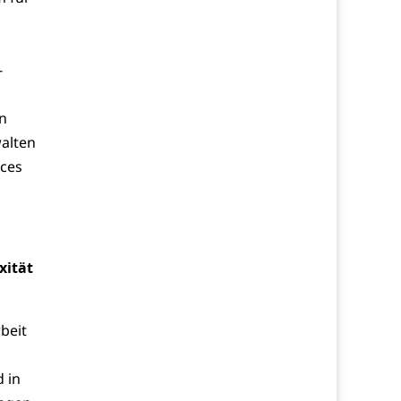
-
n
walten
ices
xität
beit
 in