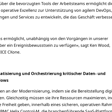
ber die bevorzugten Tools der Arbeitsteams ermöglicht d
m operative Exzellenz zur Unterstützung von agilem DevOps
en und Services zu entwickeln, die das Geschäft verbesse
ns ermöglicht, unabhängig von den Vorgängen in unserer
r ein Ereignisbewusstsein zu verfügen«, sagt Ken Wood,
NICE CXone.
atisierung und Orchestrierung kritischer Daten- und
lows
n an der Modernisierung, indem sie die Bereitstellung digi
en. Gleichzeitig müssen sie ihre Ressourcen maximieren, i
e Freiheit geben, innerhalb eines sicheren, operativen Rah
 BMC Helix Control-M, die branchenführende SaaS-Plattfor