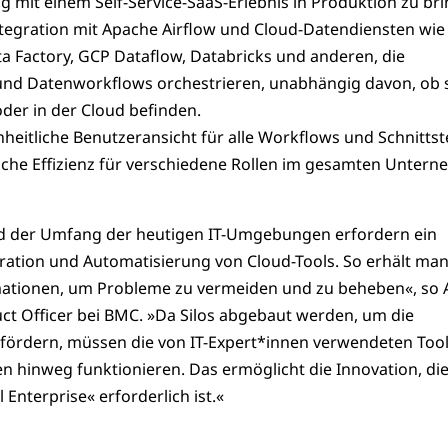
mit einem Self-Service-SaaS-Erlebnis in Produktion zu bri
ntegration mit Apache Airflow und Cloud-Datendiensten wi
ta Factory, GCP Dataflow, Databricks und anderen, die
d Datenworkflows orchestrieren, unabhängig davon, ob s
der in der Cloud befinden.
inheitliche Benutzeransicht für alle Workflows und Schnittste
bliche Effizienz für verschiedene Rollen im gesamten Unter
nd der Umfang der heutigen IT-Umgebungen erfordern ein
ation und Automatisierung von Cloud-Tools. So erhält man
ationen, um Probleme zu vermeiden und zu beheben«, so A
uct Officer bei BMC. »Da Silos abgebaut werden, um die
ördern, müssen die von IT-Expert*innen verwendeten Too
 hinweg funktionieren. Das ermöglicht die Innovation, die
Enterprise« erforderlich ist.«