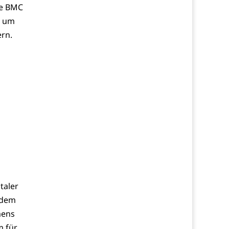
ie BMC
, um
rn.
taler
ndem
mens
m für