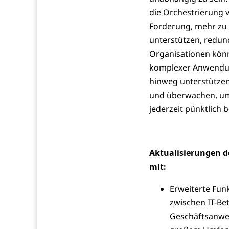
die Orchestrierung 
Forderung, mehr zu p
unterstützen, redund
Organisationen könn
komplexer Anwendun
hinweg unterstützen 
und überwachen, um 
jederzeit pünktlich b
Aktualisierungen d
mit:
Erweiterte Funk
zwischen IT-Be
Geschäftsanwen