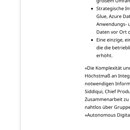
großem Umfang 
Strategische I
Glue, Azure Da
Anwendungs- un
Daten vor Ort o
Eine einzige, e
die die betrie
erhöht.
»Die Komplexität u
Höchstmaß an Integr
notwendigen Inform
Siddiqui, Chief Prod
Zusammenarbeit zu f
nahtlos über Gruppen
»Autonomous Digital 