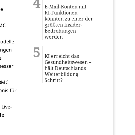
E-Mail-Konten mit
ie
KI-Funktionen
könnten zu einer der
größten Insider-
BMC
Bedrohungen
werden
odelle
ungen
KI erreicht das
e
Gesundheitswesen –
besser
hält Deutschlands
Weiterbildung
Schritt?
 BMC
bnis für
Live-
fe