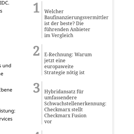
IDC.
s
Welcher
Baufinanzierungsvermittler
ist der beste? Die
führenden Anbieter
im Vergleich
E-Rechnung: Warum
jetzt eine
s und
europaweite
Strategie nötig ist
ne
 Ebene
Hybridansatz für
umfassendere
Schwachstellenerkennung:
Checkmarx stellt
istung:
Checkmarx Fusion
rvices
vor