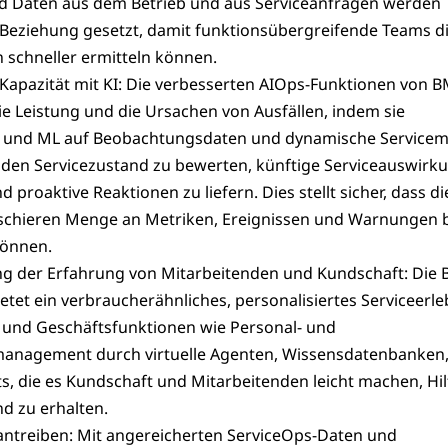
 Daten aus dem Betrieb und aus Serviceanfragen werden
 Beziehung gesetzt, damit funktionsübergreifende Teams d
schneller ermitteln können.
 Kapazität mit KI: Die verbesserten AIOps-Funktionen von 
die Leistung und die Ursachen von Ausfällen, indem sie
KI und ML auf Beobachtungsdaten und dynamische Servicem
en Servicezustand zu bewerten, künftige Serviceauswirk
 proaktive Reaktionen zu liefern. Dies stellt sicher, dass di
schieren Menge an Metriken, Ereignissen und Warnungen 
können.
ng der Erfahrung von Mitarbeitenden und Kundschaft: Die
etet ein verbraucherähnliches, personalisiertes Serviceerle
T- und Geschäftsfunktionen wie Personal- und
nagement durch virtuelle Agenten, Wissensdatenbanken, 
s, die es Kundschaft und Mitarbeitenden leicht machen, Hil
d zu erhalten.
antreiben: Mit angereicherten ServiceOps-Daten und